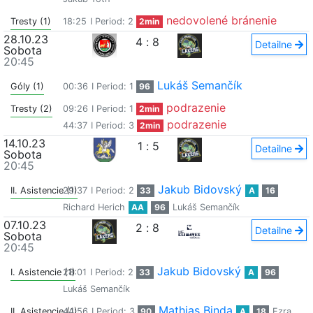
nedovolené bránenie
Tresty (1)
18:25
I Period: 2
2min
28.10.23
4
:
8
Detailne
Sobota
20:45
Lukáš Semančík
Góly (1)
00:36
I Period: 1
96
podrazenie
Tresty (2)
09:26
I Period: 1
2min
podrazenie
44:37
I Period: 3
2min
14.10.23
1
:
5
Detailne
Sobota
20:45
Jakub Bidovský
II. Asistencie (1)
29:37
I Period: 2
33
A
16
Richard Herich
AA
96
Lukáš Semančík
07.10.23
2
:
8
Detailne
Sobota
20:45
Jakub Bidovský
I. Asistencie (1)
28:01
I Period: 2
33
A
96
Lukáš Semančík
Mathias Binda
II. Asistencie (1)
44:56
I Period: 3
90
A
18
Ezra