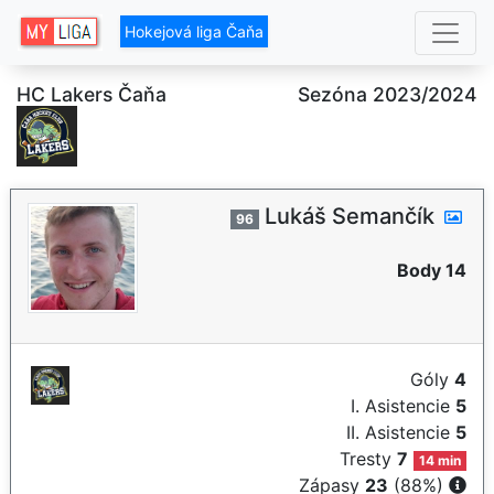
Hokejová liga Čaňa
HC Lakers Čaňa
Sezóna 2023/2024
Lukáš Semančík
96
Body 14
Góly
4
I. Asistencie
5
II. Asistencie
5
Tresty
7
14 min
Zápasy
23
(88%)