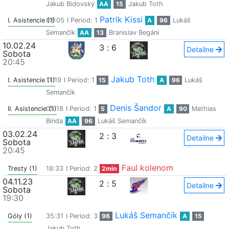
Jakub Bidovský
AA
15
Jakub Toth
Patrik Kissi
I. Asistencie (1)
02:05
I Period: 1
A
96
Lukáš
Semančík
AA
13
Branislav Begáni
10.02.24
3
:
6
Detailne
Sobota
20:45
Jakub Toth
I. Asistencie (1)
11:19
I Period: 1
15
A
96
Lukáš
Semančík
Denis Šandor
II. Asistencie (1)
05:18
I Period: 1
5
A
90
Mathias
Binda
AA
96
Lukáš Semančík
03.02.24
2
:
3
Detailne
Sobota
20:45
Faul kolenom
Tresty (1)
18:33
I Period: 2
2min
04.11.23
2
:
5
Detailne
Sobota
19:30
Lukáš Semančík
Góly (1)
35:31
I Period: 3
96
A
15
Jakub Toth