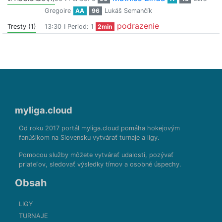
Gregoire
AA
96
Lukáš Semančík
podrazenie
Tresty (1)
13:30
I Period: 1
2min
myliga.cloud
Od roku 2017 portál myliga.cloud pomáha hokejovým
fanúšikom na Slovensku vytvárať turnaje a ligy.
Pomocou služby môžete vytvárať udalosti, pozývať
priateľov, sledovať výsledky tímov a osobné úspechy.
Obsah
LIGY
TURNAJE