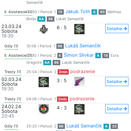
Semančík
Jakub Toth
II. Asistencie (1)
04:50
I Period: 1
15
A
90
Mathias
Binda
AA
96
Lukáš Semančík
23.03.24
6
:
5
Detailne
Sobota
19:30
Lukáš Semančík
Góly (1)
10:06
I Period: 1
96
Šimon Slivkar
II. Asistencie (1)
27:30
I Period: 2
4
A
18
Ezra
Gregoire
AA
96
Lukáš Semančík
podrazenie
Tresty (1)
25:04
I Period: 2
2min
02.03.24
3
:
5
Detailne
Sobota
19:30
podrazenie
Tresty (1)
04:06
I Period: 1
2min
24.02.24
4
:
3
Detailne
Sobota
20:45
Lukáš Semančík
Góly (1)
25:20
I Period: 2
96
A
33