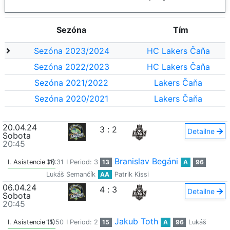
Sezóna
Tím
Sezóna 2023/2024
HC Lakers Čaňa
Sezóna 2022/2023
HC Lakers Čaňa
Sezóna 2021/2022
Lakers Čaňa
Sezóna 2020/2021
Lakers Čaňa
20.04.24
3
:
2
Detailne
Sobota
20:45
Branislav Begáni
I. Asistencie (1)
36:31
I Period: 3
13
A
96
Lukáš Semančík
AA
Patrik Kissi
06.04.24
4
:
3
Detailne
Sobota
20:45
Jakub Toth
I. Asistencie (1)
15:50
I Period: 2
15
A
96
Lukáš