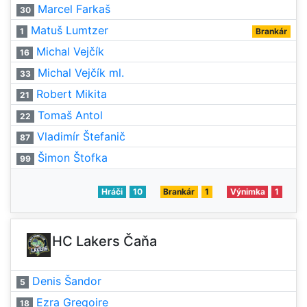
Marcel Farkaš
30
Matuš Lumtzer
1
Brankár
Michal Vejčík
16
Michal Vejčík ml.
33
Robert Mikita
21
Tomaš Antol
22
Vladimír Štefanič
87
Šimon Štofka
99
Hráči
10
Brankár
1
Výnimka
1
HC Lakers Čaňa
Denis Šandor
5
Ezra Gregoire
18