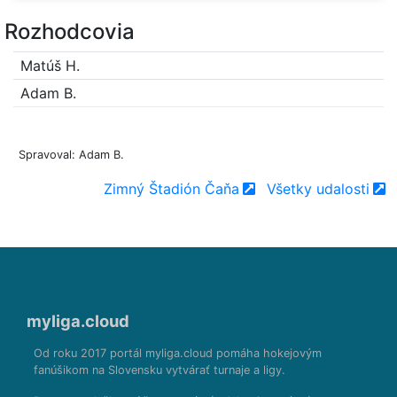
Rozhodcovia
Matúš H.
Adam B.
Spravoval: Adam B.
Zimný Štadión Čaňa
Všetky udalosti
myliga.cloud
Od roku 2017 portál myliga.cloud pomáha hokejovým
fanúšikom na Slovensku vytvárať turnaje a ligy.