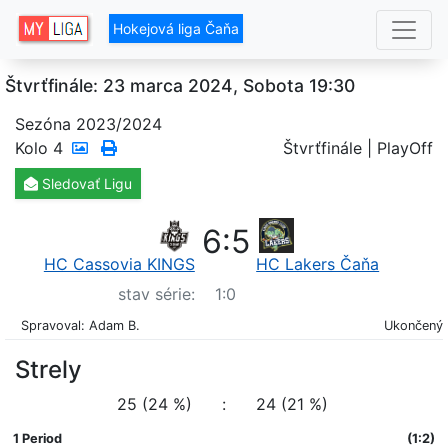
Hokejová liga Čaňa
Štvrťfinále: 23 marca 2024, Sobota 19:30
Sezóna 2023/2024
Kolo
4
Štvrťfinále | PlayOff
Sledovať
Ligu
6
:
5
HC Cassovia KINGS
HC Lakers Čaňa
stav série:
1
:
0
Spravoval: Adam B.
Ukončený
Strely
25 (24 %)
:
24 (21 %)
1 Period
(1:2)