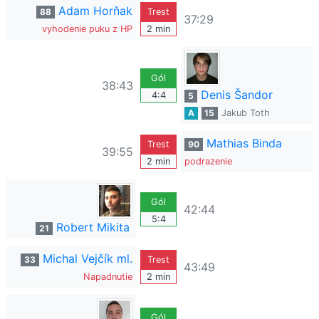
Adam Horňak
88
Trest
37:29
vyhodenie puku z HP
2 min
Gól
38:43
Denis Šandor
4:4
5
A
15
Jakub Toth
Mathias Binda
Trest
90
39:55
2 min
podrazenie
Gól
42:44
5:4
Robert Mikita
21
Michal Vejčík ml.
33
Trest
43:49
Napadnutie
2 min
Gól