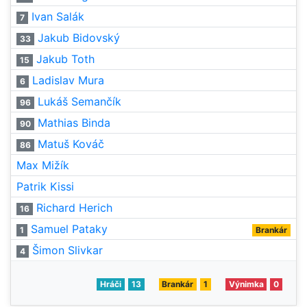
Ivan Salák
7
Jakub Bidovský
33
Jakub Toth
15
Ladislav Mura
6
Lukáš Semančík
96
Mathias Binda
90
Matuš Kováč
86
Max Mižík
Patrik Kissi
Richard Herich
16
Samuel Pataky
1
Brankár
Šimon Slivkar
4
Hráči
13
Brankár
1
Výnimka
0