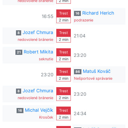
nedovolené bránenie
2 min
Richard Herich
Trest
16
16:55
2 min
podrazenie
Jozef Chmura
8
Trest
21:04
nedovolené bránenie
2 min
Robert Mikita
21
Trest
23:20
seknutie
2 min
Matuš Kováč
Trest
86
23:20
2 min
Nešportové správanie
Jozef Chmura
8
Trest
23:20
nedovolené bránenie
2 min
Michal Vejčík
16
Trest
24:34
Krosček
2 min