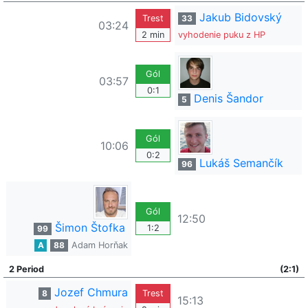
Jakub Bidovský
Trest
33
03:24
2 min
vyhodenie puku z HP
Gól
03:57
0:1
Denis Šandor
5
Gól
10:06
0:2
Lukáš Semančík
96
Gól
12:50
Šimon Štofka
1:2
99
A
88
Adam Horňak
2 Period
(2:1)
Jozef Chmura
8
Trest
15:13