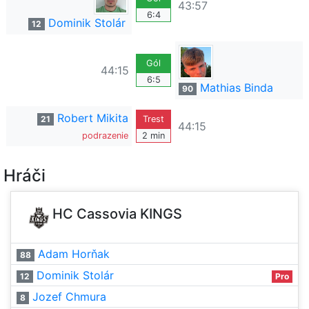
43:57
6:4
Dominik Stolár
12
Gól
44:15
6:5
Mathias Binda
90
Robert Mikita
21
Trest
44:15
podrazenie
2 min
Hráči
HC Cassovia KINGS
Adam Horňak
88
Dominik Stolár
12
Pro
Jozef Chmura
8