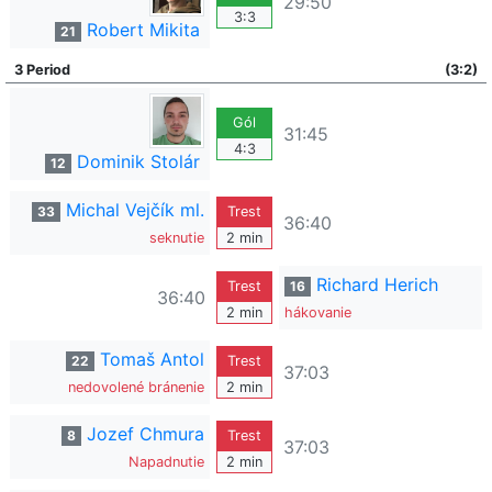
29:50
3:3
Robert Mikita
21
3 Period
(3:2)
Gól
31:45
4:3
Dominik Stolár
12
Michal Vejčík ml.
33
Trest
36:40
seknutie
2 min
Richard Herich
Trest
16
36:40
2 min
hákovanie
Tomaš Antol
22
Trest
37:03
nedovolené bránenie
2 min
Jozef Chmura
8
Trest
37:03
Napadnutie
2 min