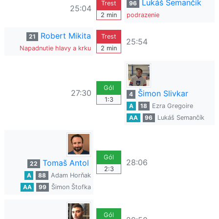
Lukáš Semančík
Trest
96
25:04
2 min
podrazenie
Robert Mikita
21
Trest
25:54
Napadnutie hlavy a krku
2 min
Gól
27:30
Šimon Slivkar
4
1:3
A
18
Ezra Gregoire
AA
96
Lukáš Semančík
Gól
28:06
Tomaš Antol
22
2:3
A
88
Adam Horňak
AA
99
Šimon Štofka
Gól