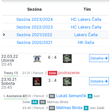
Sezóna
Tím
Sezóna 2023/2024
HC Lakers Čaňa
Sezóna 2022/2023
HC Lakers Čaňa
Sezóna 2021/2022
Lakers Čaňa
Sezóna 2020/2021
HK Geča
22.03.22
6
:
4
Detailne
Utorok
20:45
podrazenie
Tresty (1)
21:31
I Period: 2
2min
23.10.21
3
:
4
Detailne
Sobota
20:45
Lukáš Semančík
I. Asistencie (2)
42:30
I Period: 3
96
A
Ivan
Salák
AA
90
Mathias Binda
Mathias Binda
43:40
I Period: 3
90
A
Ivan Salák