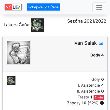
Hokejová liga Čaňa
Sezóna 2021/2022
Lakers Čaňa
Ivan Salák
Body 4
Góly
0
I. Asistencie
4
II. Asistencie
0
Tresty
1
2 min
Zápasy
10
(52%)