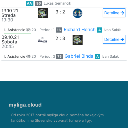
AA
96
Lukáš Semančík
13.10.21
3
:
2
Detailne
Streda
19:30
Richard Herich
I. Asistencie (1)
03:20
I Period: 1
16
A
Ivan Salák
09.10.21
2
:
3
Detailne
Sobota
20:45
Gabriel Binda
I. Asistencie (1)
44:20
I Period: 3
75
A
Ivan Salák
myliga.cloud
Od roku 2017 portál myliga.cloud pomáha hokejovým
fanúšikom na Slovensku vytvárať turnaje a ligy.