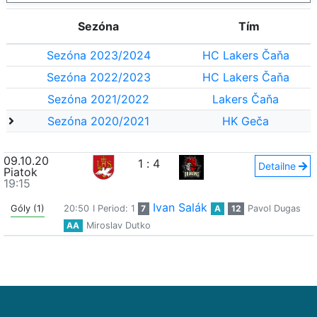
Sezóna
Tím
Sezóna 2023/2024
HC Lakers Čaňa
Sezóna 2022/2023
HC Lakers Čaňa
Sezóna 2021/2022
Lakers Čaňa
Sezóna 2020/2021
HK Geča
09.10.20
1
:
4
Detailne
Piatok
19:15
Ivan Salák
Góly (1)
20:50
I Period: 1
7
A
12
Pavol Dugas
AA
Miroslav Dutko