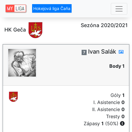
Hokejová liga Čaňa
Sezóna 2020/2021
HK Geča
Ivan Salák
7
Body 1
Góly
1
I. Asistencie
0
II. Asistencie
0
Tresty
0
Zápasy
1
(50%)