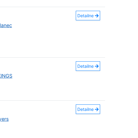
Detailne
lanec
Detailne
KINGS
Detailne
yers