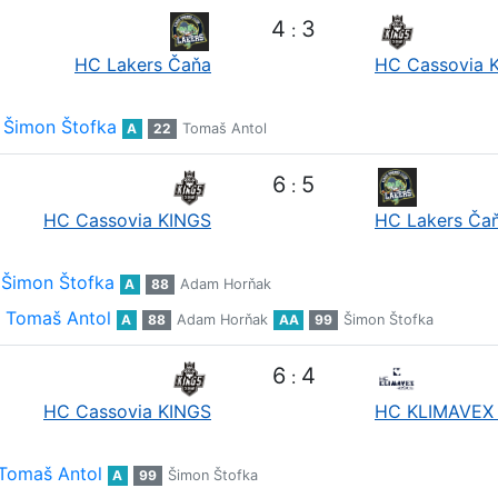
4
3
:
HC Lakers Čaňa
HC Cassovia 
Šimon Štofka
A
22
Tomaš Antol
6
5
:
HC Cassovia KINGS
HC Lakers Ča
Šimon Štofka
A
88
Adam Horňak
Tomaš Antol
A
88
Adam Horňak
AA
99
Šimon Štofka
6
4
:
HC Cassovia KINGS
HC KLIMAVEX 
Tomaš Antol
A
99
Šimon Štofka