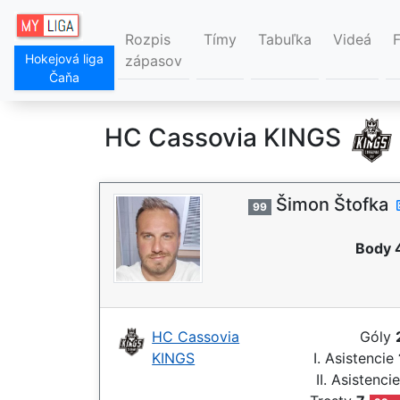
Rozpis
Tímy
Tabuľka
Videá
Hokejová liga
zápasov
Čaňa
HC Cassovia KINGS
Šimon Štofka
99
Body 
HC Cassovia
Góly
KINGS
I. Asistencie
II. Asistenci