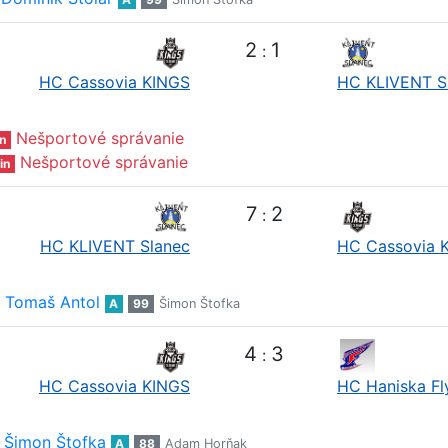
2
1
:
HC Cassovia KINGS
HC KLIVENT S
Nešportové správanie
n
Nešportové správanie
in
7
2
:
HC KLIVENT Slanec
HC Cassovia 
Tomaš Antol
A
99
Šimon Štofka
4
3
:
HC Cassovia KINGS
HC Haniska Fl
Šimon Štofka
A
88
Adam Horňak