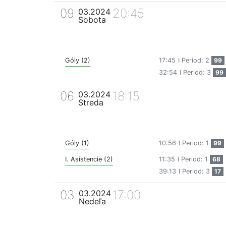
09
20:45
03.2024
Sobota
Góly (2)
17:45
I Period: 2
99
32:54
I Period: 3
99
06
18:15
03.2024
Streda
Góly (1)
10:56
I Period: 1
99
I. Asistencie (2)
11:35
I Period: 1
68
39:13
I Period: 3
17
03
17:00
03.2024
Nedeľa