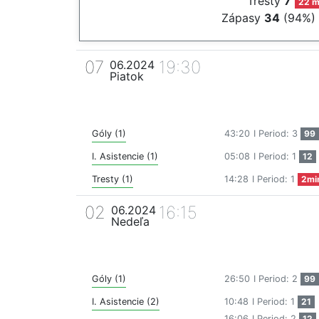
Tresty
7
22 m
Zápasy
34
(94%)
07
19:30
06.2024
Piatok
Góly (1)
43:20
I Period: 3
99
I. Asistencie (1)
05:08
I Period: 1
12
Tresty (1)
14:28
I Period: 1
2mi
02
16:15
06.2024
Nedeľa
Góly (1)
26:50
I Period: 2
99
I. Asistencie (2)
10:48
I Period: 1
21
16:06
I Period: 2
12