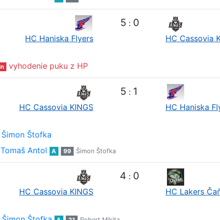
5
0
:
HC Haniska Flyers
HC Cassovia 
vyhodenie puku z HP
in
5
1
:
HC Cassovia KINGS
HC Haniska Fl
Šimon Štofka
Tomaš Antol
A
99
Šimon Štofka
4
0
:
HC Cassovia KINGS
HC Lakers Ča
Šimon Štofka
A
21
Robert Mikita