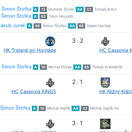
Šimon Štofka
A
12
Dominik Stolár
AA
22
Tomaš Antol
Šimon Štofka
A
82
Tibor Horváth
Jakub Jurek
A
99
Šimon Štofka
AA
88
Adam Horňak
3
2
:
HK Trstené pri Hornáde
HC Cassovia 
Šimon Štofka
A
10
Michal Pirčak
AA
85
Tomaš Kramarčík
2
1
:
HC Cassovia KINGS
HK Nižný Klát
Šimon Štofka
A
16
Michal Vejčík
AA
33
Michal Vejčík ml.
3
1
: