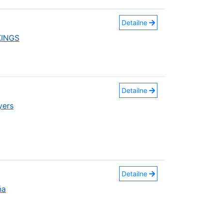
Detailne
KINGS
Detailne
yers
Detailne
ňa