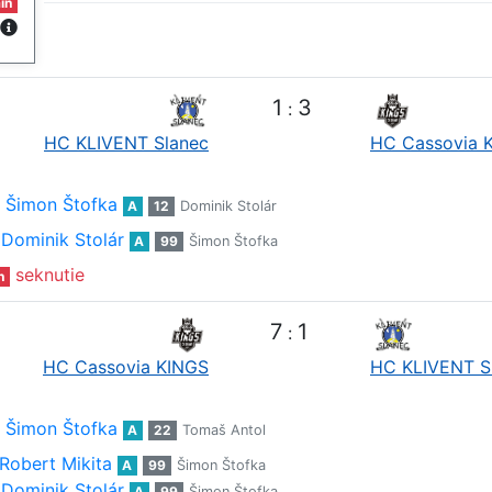
in
1
3
:
HC KLIVENT Slanec
HC Cassovia 
Šimon Štofka
A
12
Dominik Stolár
Dominik Stolár
A
99
Šimon Štofka
seknutie
n
7
1
:
HC Cassovia KINGS
HC KLIVENT S
Šimon Štofka
A
22
Tomaš Antol
Robert Mikita
A
99
Šimon Štofka
Dominik Stolár
A
99
Šimon Štofka