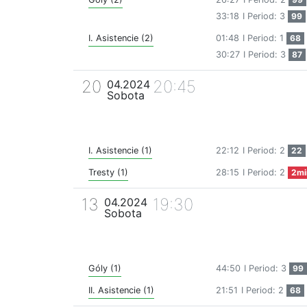
33:18
I Period: 3
99
I. Asistencie (2)
01:48
I Period: 1
68
30:27
I Period: 3
87
20
20:45
04.2024
Sobota
I. Asistencie (1)
22:12
I Period: 2
22
Tresty (1)
28:15
I Period: 2
2mi
13
19:30
04.2024
Sobota
Góly (1)
44:50
I Period: 3
99
II. Asistencie (1)
21:51
I Period: 2
68