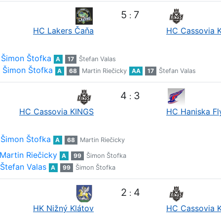
5
7
:
HC Lakers Čaňa
HC Cassovia 
Šimon Štofka
A
17
Štefan Valas
Šimon Štofka
A
68
Martin Riečicky
AA
17
Štefan Valas
4
3
:
HC Cassovia KINGS
HC Haniska Fl
Šimon Štofka
A
68
Martin Riečicky
Martin Riečicky
A
99
Šimon Štofka
Štefan Valas
A
99
Šimon Štofka
2
4
:
HK Nižný Klátov
HC Cassovia 