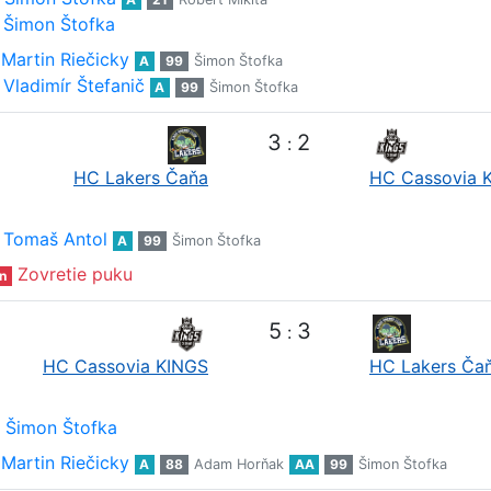
Šimon Štofka
Martin Riečicky
A
99
Šimon Štofka
Vladimír Štefanič
A
99
Šimon Štofka
3
2
:
HC Lakers Čaňa
HC Cassovia 
Tomaš Antol
A
99
Šimon Štofka
Zovretie puku
n
5
3
:
HC Cassovia KINGS
HC Lakers Ča
Šimon Štofka
Martin Riečicky
A
88
Adam Horňak
AA
99
Šimon Štofka