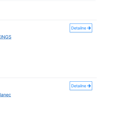
Detailne
KINGS
Detailne
lanec