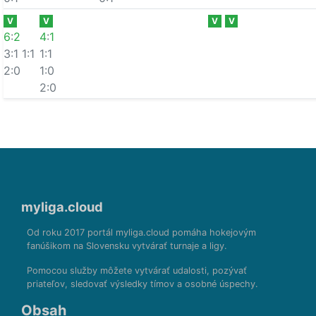
V
V
V
V
6
:
2
4
:
1
3:1
1:1
1:1
2:0
1:0
2:0
myliga.cloud
Od roku 2017 portál myliga.cloud pomáha hokejovým
fanúšikom na Slovensku vytvárať turnaje a ligy.
Pomocou služby môžete vytvárať udalosti, pozývať
priateľov, sledovať výsledky tímov a osobné úspechy.
Obsah