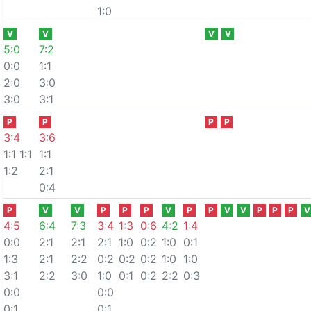
1:0
V
V
V
V
5
:
0
7
:
2
0:0
1:1
2:0
3:0
3:0
3:1
P
P
P
P
3
:
4
3
:
6
1:1
1:1
1:1
1:2
2:1
0:4
P
V
V
P
P
P
V
P
P
V
V
P
P
P
V
4
:
5
6
:
4
7
:
3
3
:
4
1
:
3
0
:
6
4
:
2
1
:
4
0:0
2:1
2:1
2:1
1:0
0:2
1:0
0:1
1:3
2:1
2:2
0:2
0:2
0:2
1:0
1:0
3:1
2:2
3:0
1:0
0:1
0:2
2:2
0:3
0:0
0:0
0:1
0:1