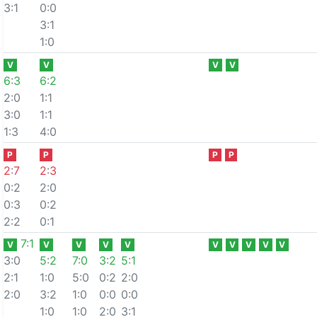
3:1
0:0
3:1
1:0
V
V
V
V
6
:
3
6
:
2
2:0
1:1
3:0
1:1
1:3
4:0
P
P
P
P
2
:
7
2
:
3
0:2
2:0
0:3
0:2
2:2
0:1
7
:
1
V
V
V
V
V
V
V
V
V
V
3:0
5
:
2
7
:
0
3
:
2
5
:
1
2:1
1:0
5:0
0:2
2:0
2:0
3:2
1:0
0:0
0:0
1:0
1:0
2:0
3:1