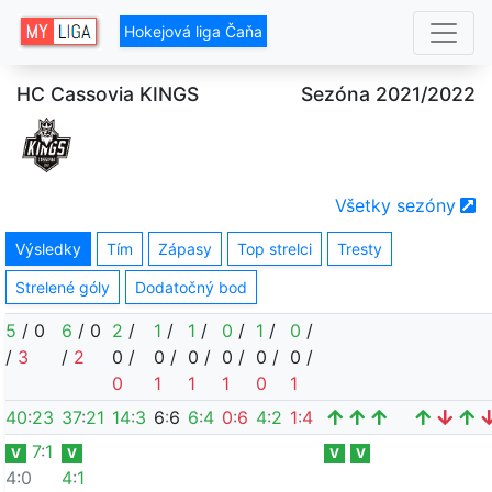
Hokejová liga Čaňa
HC Cassovia KINGS
Sezóna 2021/2022
Všetky sezóny
Výsledky
Tím
Zápasy
Top strelci
Tresty
Strelené góly
Dodatočný bod
5
/
0
6
/
0
2
/
1
/
1
/
0
/
1
/
0
/
/
3
/
2
0
/
0
/
0
/
0
/
0
/
0
/
0
1
1
1
0
1
40
:
23
37
:
21
14
:
3
6
:
6
6
:
4
0
:
6
4
:
2
1
:
4
7
:
1
V
V
V
V
4:0
4
:
1