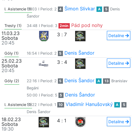
Šimon Slivkar
I. Asistencie (1)
19:03
I Period: 2
4
A
5
Denis
Šandor
Pád pod nohy
Tresty (1)
34:48
I Period: 3
2min
11.03.23
3
:
7
Detailne
Sobota
20:45
Denis Šandor
Góly (1)
16:54
I Period: 2
5
25.02.23
3
:
4
Detailne
Sobota
20:45
Denis Šandor
Góly (2)
22:16
I Period: 2
5
A
13
Branislav
Begáni
Denis Šandor
50:00
I Period: 5
5
Vladimír Hanušovský
I. Asistencie (1)
10:22
I Period: 1
10
A
5
Denis Šandor
18.02.23
4
:
1
Detailne
Sobota
19:30