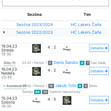
Sezóna
Tím
Sezóna 2023/2024
HC Lakers Čaňa
Sezóna 2022/2023
HC Lakers Čaňa
19.04.23
4
:
2
Detailne
Streda
19:30
Denis Šandor
Góly (1)
03:47
I Period: 1
5
A
7
Ivan Salák
16.04.23
4
:
2
Detailne
Nedeľa
20:45
Jakub Toth
I. Asistencie (1)
06:50
I Period: 1
15
A
5
Denis
Šandor
AA
10
Vladimír Hanušovský
15.04.23
4
:
5
Detailne
Sobota
19:30