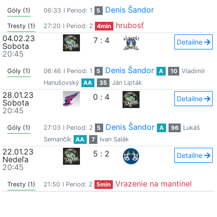
Denis Šandor
Góly (1)
06:33
I Period: 1
5
hrubosť
Tresty (1)
27:20
I Period: 2
4min
04.02.23
7
:
4
Detailne
Sobota
20:45
Denis Šandor
Góly (1)
06:46
I Period: 1
5
A
10
Vladimír
Hanušovský
AA
35
Ján Lipták
28.01.23
0
:
4
Detailne
Sobota
20:45
Denis Šandor
Góly (1)
27:03
I Period: 2
5
A
96
Lukáš
Semančík
AA
7
Ivan Salák
22.01.23
5
:
2
Detailne
Nedeľa
20:45
Vrazenie na mantinel
Tresty (1)
21:50
I Period: 2
5min