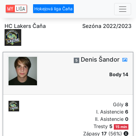
Hokejová liga Čaňa
HC Lakers Čaňa
Sezóna 2022/2023
Denis Šandor
5
Body 14
Góly
8
I. Asistencie
6
II. Asistencie
0
Tresty
5
15 min
Zápasy
17
(56%)