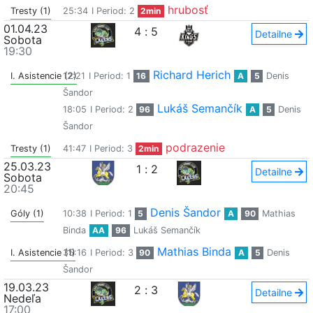
hrubosť
Tresty (1)
25:34
I Period: 2
2min
01.04.23
4
:
5
Detailne
Sobota
19:30
Richard Herich
I. Asistencie (2)
12:21
I Period: 1
16
A
5
Denis
Šandor
Lukáš Semančík
18:05
I Period: 2
96
A
5
Denis
Šandor
podrazenie
Tresty (1)
41:47
I Period: 3
2min
25.03.23
1
:
2
Detailne
Sobota
20:45
Denis Šandor
Góly (1)
10:38
I Period: 1
5
A
90
Mathias
Binda
AA
96
Lukáš Semančík
Mathias Binda
I. Asistencie (1)
35:16
I Period: 3
90
A
5
Denis
Šandor
19.03.23
2
:
3
Detailne
Nedeľa
17:00