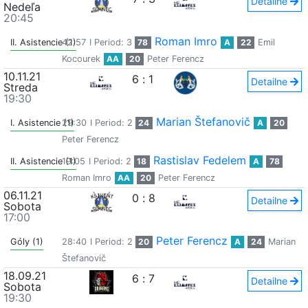
Detailne
Nedeľa
20:45
Roman Imro
II. Asistencie (1)
42:57
I Period: 3
78
A
22
Emil
Kocourek
AA
20
Peter Ferencz
10.11.21
6
:
1
Detailne
Streda
19:30
Marian Štefanovič
I. Asistencie (1)
29:30
I Period: 2
24
A
20
Peter Ferencz
Rastislav Fedelem
II. Asistencie (1)
19:05
I Period: 2
18
A
78
Roman Imro
AA
20
Peter Ferencz
06.11.21
0
:
8
Detailne
Sobota
17:00
Peter Ferencz
Góly (1)
28:40
I Period: 2
20
A
24
Marian
Štefanovič
18.09.21
6
:
7
Detailne
Sobota
19:30