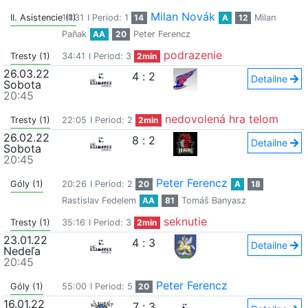
Milan Novák
II. Asistencie (1)
14:31
I Period: 1
14
A
12
Milan
Paňak
AA
20
Peter Ferencz
podrazenie
Tresty (1)
34:41
I Period: 3
2min
26.03.22
4
:
2
Detailne
Sobota
20:45
nedovolená hra telom
Tresty (1)
22:05
I Period: 2
2min
26.02.22
8
:
2
Detailne
Sobota
20:45
Peter Ferencz
Góly (1)
20:26
I Period: 2
20
A
18
Rastislav Fedelem
AA
81
Tomáš Banyasz
seknutie
Tresty (1)
35:16
I Period: 3
2min
23.01.22
4
:
3
Detailne
Nedeľa
20:45
Peter Ferencz
Góly (1)
55:00
I Period: 5
20
16.01.22
7
:
3