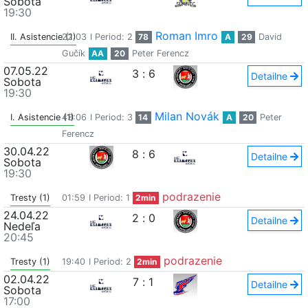
Sobota
19:30
Roman Imro
II. Asistencie (1)
22:03
I Period: 2
78
A
29
David
Gučík
AA
20
Peter Ferencz
07.05.22
3
:
6
Detailne
Sobota
19:30
Milan Novák
I. Asistencie (1)
43:06
I Period: 3
14
A
20
Peter
Ferencz
30.04.22
8
:
6
Detailne
Sobota
19:30
podrazenie
Tresty (1)
01:59
I Period: 1
2min
24.04.22
2
:
0
Detailne
Nedeľa
20:45
podrazenie
Tresty (1)
19:40
I Period: 2
2min
02.04.22
7
:
1
Detailne
Sobota
17:00