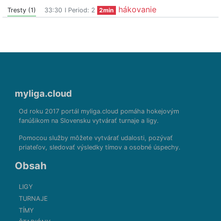
hákovanie
Tresty (1)
33:30
I Period: 2
2min
myliga.cloud
Od roku 2017 portál myliga.cloud pomáha hokejovým
fanúšikom na Slovensku vytvárať turnaje a ligy.
Pomocou služby môžete vytvárať udalosti, pozývať
priateľov, sledovať výsledky tímov a osobné úspechy.
Obsah
LIGY
TURNAJE
TÍMY