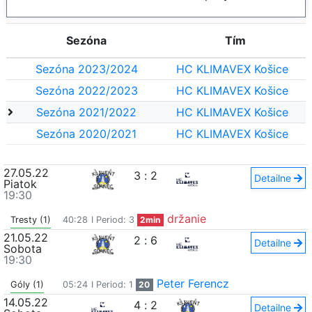
Sezóna
Tím
Sezóna 2023/2024
HC KLIMAVEX Košice
Sezóna 2022/2023
HC KLIMAVEX Košice
Sezóna 2021/2022
HC KLIMAVEX Košice
Sezóna 2020/2021
HC KLIMAVEX Košice
27.05.22
3
:
2
Detailne
Piatok
19:30
držanie
Tresty (1)
40:28
I Period: 3
2min
21.05.22
2
:
6
Detailne
Sobota
19:30
Peter Ferencz
Góly (1)
05:24
I Period: 1
20
14.05.22
4
:
2
Detailne