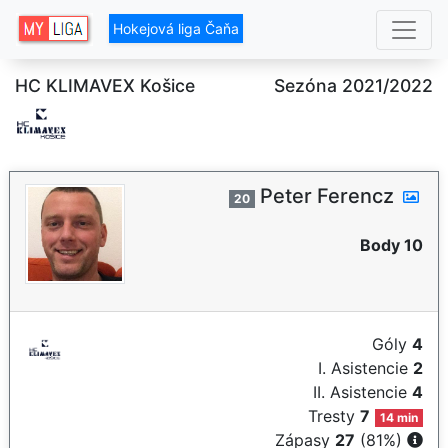
Hokejová liga Čaňa
HC KLIMAVEX Košice
Sezóna 2021/2022
Peter Ferencz
20
Body 10
Góly
4
I. Asistencie
2
II. Asistencie
4
Tresty
7
14 min
Zápasy
27
(81%)