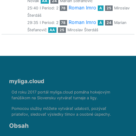
Novák
AA
24
Marian Štefanovič
Roman Imro
25:40
I Period: 2
78
A
25
Miroslav
Šterdáš
Roman Imro
29:35
I Period: 2
78
A
24
Marian
Štefanovič
AA
25
Miroslav Šterdáš
myliga.cloud
Od roku 2017 portál myliga.cloud pomáha hokejovým
fanúšikom na Slovensku vytvárať turnaje a ligy.
Pomocou služby môžete vytvárať udalosti, pozývať
priateľov, sledovať výsledky tímov a osobné úspechy.
Obsah