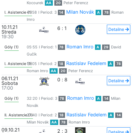
Kocourek
AA
20
Peter Ferencz
Milan Novák
I. Asistencie (1)
41:58
I Period: 3
14
A
78
Roman
Imro
10.11.21
6
:
1
Detailne
Streda
19:30
Roman Imro
Góly (1)
05:55
I Period: 1
78
A
29
David
Gučík
Rastislav Fedelem
I. Asistencie (1)
19:05
I Period: 2
18
A
78
Roman Imro
AA
20
Peter Ferencz
06.11.21
0
:
8
Detailne
Sobota
17:00
Roman Imro
Góly (1)
32:20
I Period: 3
78
A
14
Milan
Novák
Rastislav Fedelem
II. Asistencie (1)
27:40
I Period: 2
18
A
14
Milan Novák
AA
78
Roman Imro
09.10.21
2
:
3
Detailne