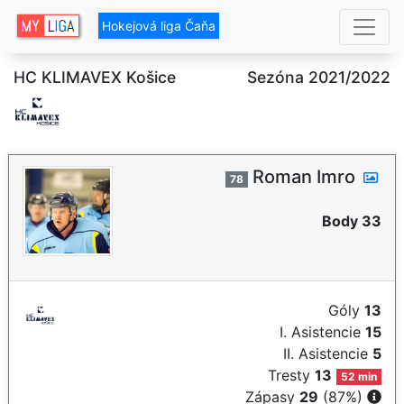
Hokejová liga Čaňa
HC KLIMAVEX Košice
Sezóna 2021/2022
Roman Imro
78
Body 33
Góly
13
I. Asistencie
15
II. Asistencie
5
Tresty
13
52 min
Zápasy
29
(87%)