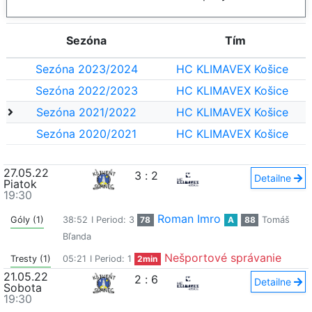
Sezóna
Tím
Sezóna 2023/2024
HC KLIMAVEX Košice
Sezóna 2022/2023
HC KLIMAVEX Košice
Sezóna 2021/2022
HC KLIMAVEX Košice
Sezóna 2020/2021
HC KLIMAVEX Košice
27.05.22
3
:
2
Detailne
Piatok
19:30
Roman Imro
Góly (1)
38:52
I Period: 3
78
A
88
Tomáš
Bľanda
Nešportové správanie
Tresty (1)
05:21
I Period: 1
2min
21.05.22
2
:
6
Detailne
Sobota
19:30