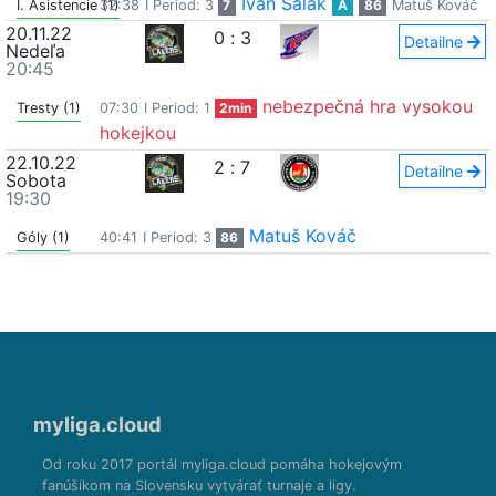
Ivan Salák
I. Asistencie (1)
32:38
I Period: 3
7
A
86
Matuš Kováč
20.11.22
0
:
3
Detailne
Nedeľa
20:45
nebezpečná hra vysokou
Tresty (1)
07:30
I Period: 1
2min
hokejkou
22.10.22
2
:
7
Detailne
Sobota
19:30
Matuš Kováč
Góly (1)
40:41
I Period: 3
86
myliga.cloud
Od roku 2017 portál myliga.cloud pomáha hokejovým
fanúšikom na Slovensku vytvárať turnaje a ligy.