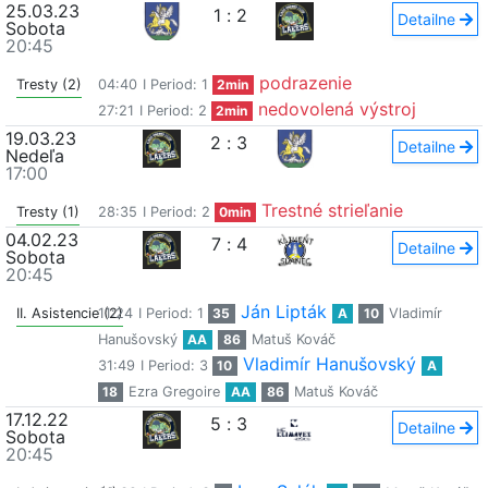
25.03.23
1
:
2
Detailne
Sobota
20:45
podrazenie
Tresty (2)
04:40
I Period: 1
2min
nedovolená výstroj
27:21
I Period: 2
2min
19.03.23
2
:
3
Detailne
Nedeľa
17:00
Trestné strieľanie
Tresty (1)
28:35
I Period: 2
0min
04.02.23
7
:
4
Detailne
Sobota
20:45
Ján Lipták
II. Asistencie (2)
11:24
I Period: 1
35
A
10
Vladimír
Hanušovský
AA
86
Matuš Kováč
Vladimír Hanušovský
31:49
I Period: 3
10
A
18
Ezra Gregoire
AA
86
Matuš Kováč
17.12.22
5
:
3
Detailne
Sobota
20:45