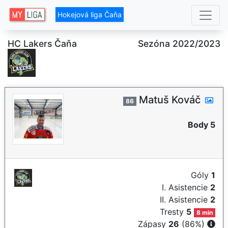
Hokejová liga Čaňa
HC Lakers Čaňa
Sezóna 2022/2023
Matuš Kováč
86
Body 5
Góly
1
I. Asistencie
2
II. Asistencie
2
Tresty
5
8 min
Zápasy
26
(86%)