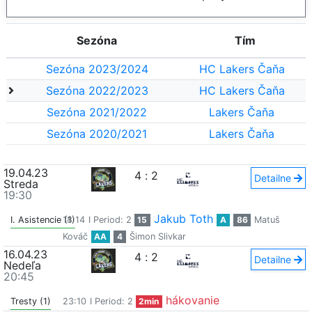
Sezóna
Tím
Sezóna 2023/2024
HC Lakers Čaňa
Sezóna 2022/2023
HC Lakers Čaňa
Sezóna 2021/2022
Lakers Čaňa
Sezóna 2020/2021
Lakers Čaňa
19.04.23
4
:
2
Detailne
Streda
19:30
Jakub Toth
I. Asistencie (1)
18:14
I Period: 2
15
A
86
Matuš
Kováč
AA
4
Šimon Slivkar
16.04.23
4
:
2
Detailne
Nedeľa
20:45
hákovanie
Tresty (1)
23:10
I Period: 2
2min