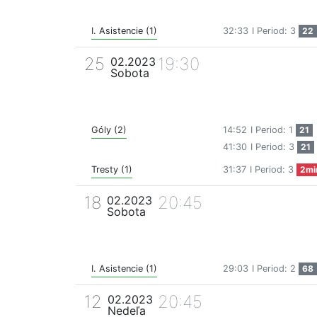
I. Asistencie (1)
32:33
I Period: 3
22
25
19:30
02.2023
Sobota
Góly (2)
14:52
I Period: 1
21
41:30
I Period: 3
21
Tresty (1)
31:37
I Period: 3
2mi
18
20:45
02.2023
Sobota
I. Asistencie (1)
29:03
I Period: 2
68
12
20:45
02.2023
Nedeľa