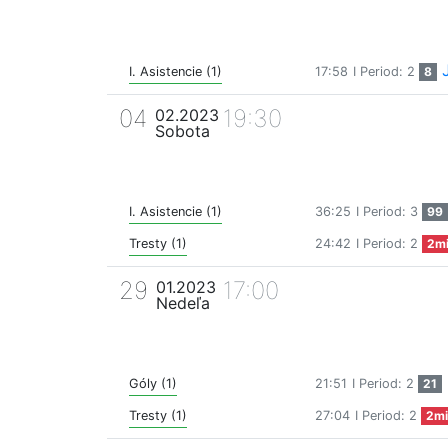
I. Asistencie (1)
17:58
I Period: 2
8
04
19:30
02.2023
Sobota
I. Asistencie (1)
36:25
I Period: 3
99
Tresty (1)
24:42
I Period: 2
2m
29
17:00
01.2023
Nedeľa
Góly (1)
21:51
I Period: 2
21
Tresty (1)
27:04
I Period: 2
2mi