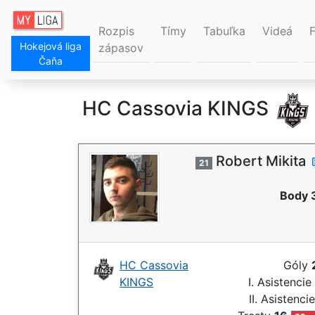
Rozpis
Tímy
Tabuľka
Videá
Hokejová liga
zápasov
Čaňa
HC Cassovia KINGS
Robert Mikita
21
Body 
HC Cassovia
Góly
KINGS
I. Asistencie
II. Asistenci