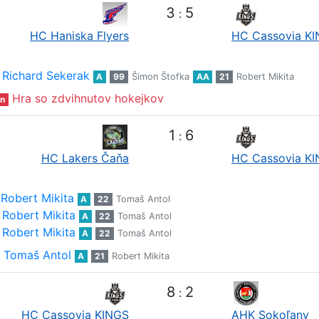
3
5
:
HC Haniska Flyers
HC Cassovia K
Richard Sekerak
A
99
Šimon Štofka
AA
21
Robert Mikita
Hra so zdvihnutov hokejkov
n
1
6
:
HC Lakers Čaňa
HC Cassovia K
Robert Mikita
A
22
Tomaš Antol
Robert Mikita
A
22
Tomaš Antol
Robert Mikita
A
22
Tomaš Antol
Tomaš Antol
A
21
Robert Mikita
8
2
:
HC Cassovia KINGS
AHK Sokoľany