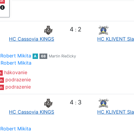
in
4
2
:
HC Cassovia KINGS
HC KLIVENT Sl
Robert Mikita
A
68
Martin Riečicky
Robert Mikita
hákovanie
n
podrazenie
in
podrazenie
in
4
3
:
HC Cassovia KINGS
HC KLIVENT Sl
Robert Mikita