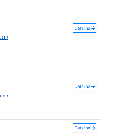
Detailne
INGS
Detailne
anec
Detailne