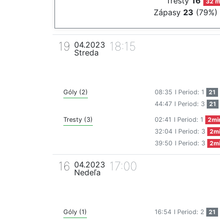
Tresty
16
32 m
Zápasy
23
(79%)
19
18:15
04.2023
Streda
Góly (2)
08:35
I Period: 1
21
44:47
I Period: 3
21
Tresty (3)
02:41
I Period: 1
2mi
32:04
I Period: 3
2m
39:50
I Period: 3
2m
16
17:00
04.2023
Nedeľa
Góly (1)
16:54
I Period: 2
21