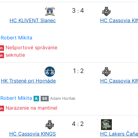
3
4
:
HC KLIVENT Slanec
HC Cassovia K
Robert Mikita
Nešportové správanie
in
seknutie
in
1
2
:
HK Trstené pri Hornáde
HC Cassovia K
Robert Mikita
A
88
Adam Horňak
Narazenie na mantinel
in
4
2
:
HC Cassovia KINGS
HC Lakers Čaňa