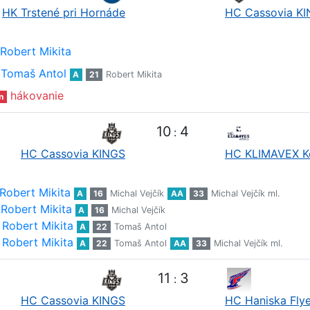
HK Trstené pri Hornáde
HC Cassovia K
Robert Mikita
Tomaš Antol
A
21
Robert Mikita
hákovanie
n
10
4
:
HC Cassovia KINGS
HC KLIMAVEX K
Robert Mikita
A
16
Michal Vejčík
AA
33
Michal Vejčík ml.
Robert Mikita
A
16
Michal Vejčík
Robert Mikita
A
22
Tomaš Antol
Robert Mikita
A
22
Tomaš Antol
AA
33
Michal Vejčík ml.
11
3
:
HC Cassovia KINGS
HC Haniska Flye