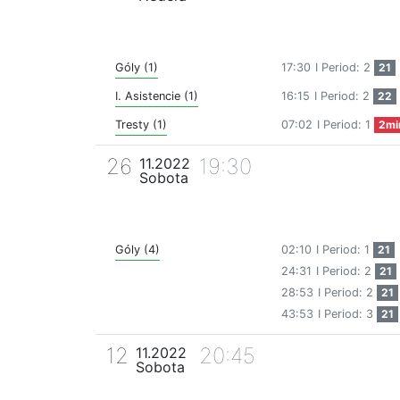
Góly (1)
17:30
I Period: 2
21
I. Asistencie (1)
16:15
I Period: 2
22
Tresty (1)
07:02
I Period: 1
2mi
26
19:30
11.2022
Sobota
Góly (4)
02:10
I Period: 1
21
24:31
I Period: 2
21
28:53
I Period: 2
21
43:53
I Period: 3
21
12
20:45
11.2022
Sobota