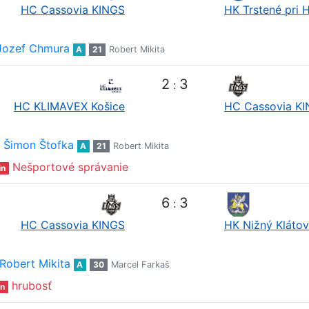
HC Cassovia KINGS
HK Trstené pri 
Jozef Chmura
A
21
Robert Mikita
2
3
:
HC KLIMAVEX Košice
HC Cassovia K
Šimon Štofka
A
21
Robert Mikita
Nešportové správanie
in
6
3
:
HC Cassovia KINGS
HK Nižný Klátov
Robert Mikita
A
30
Marcel Farkaš
hrubosť
n