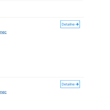
Detailne
anec
Detailne
anec