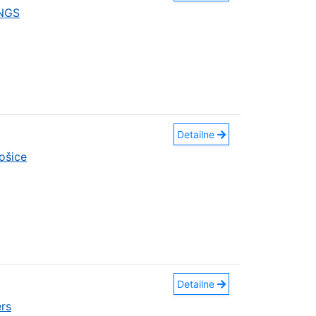
INGS
Detailne
ošice
Detailne
rs