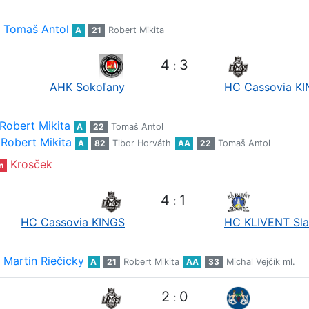
Tomaš Antol
A
21
Robert Mikita
4
3
:
AHK Sokoľany
HC Cassovia K
Robert Mikita
A
22
Tomaš Antol
Robert Mikita
A
82
Tibor Horváth
AA
22
Tomaš Antol
Krosček
n
4
1
:
HC Cassovia KINGS
HC KLIVENT Sl
Martin Riečicky
A
21
Robert Mikita
AA
33
Michal Vejčík ml.
2
0
: