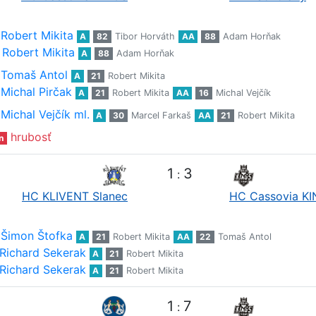
Robert Mikita
A
82
Tibor Horváth
AA
88
Adam Horňak
Robert Mikita
A
88
Adam Horňak
Tomaš Antol
A
21
Robert Mikita
Michal Pirčak
A
21
Robert Mikita
AA
16
Michal Vejčík
Michal Vejčík ml.
A
30
Marcel Farkaš
AA
21
Robert Mikita
hrubosť
n
1
3
:
HC KLIVENT Slanec
HC Cassovia K
Šimon Štofka
A
21
Robert Mikita
AA
22
Tomaš Antol
Richard Sekerak
A
21
Robert Mikita
Richard Sekerak
A
21
Robert Mikita
1
7
: