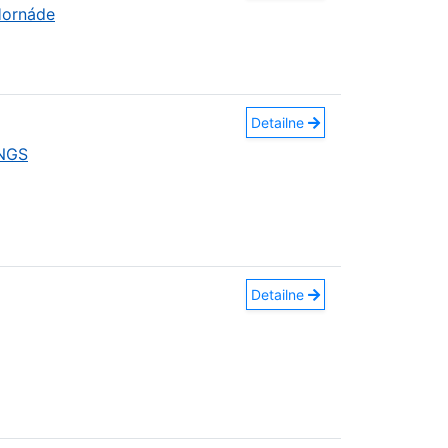
Hornáde
Detailne
INGS
Detailne