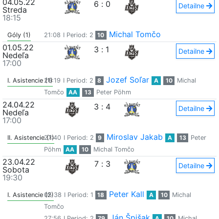
04.05.22
6
:
0
Detailne
Streda
18:15
Michal Tomčo
Góly (1)
21:08
I Period: 2
10
01.05.22
3
:
1
Detailne
Nedeľa
17:00
Jozef Soľar
I. Asistencie (1)
26:19
I Period: 2
8
A
10
Michal
Tomčo
AA
13
Peter Pöhm
24.04.22
3
:
4
Detailne
Nedeľa
17:00
Miroslav Jakab
II. Asistencie (1)
27:40
I Period: 2
9
A
13
Peter
Pöhm
AA
10
Michal Tomčo
23.04.22
7
:
3
Detailne
Sobota
19:30
Peter Kall
I. Asistencie (2)
05:38
I Period: 1
18
A
10
Michal
Tomčo
Ján Špišak
27:56
I Period: 2
79
A
10
Michal