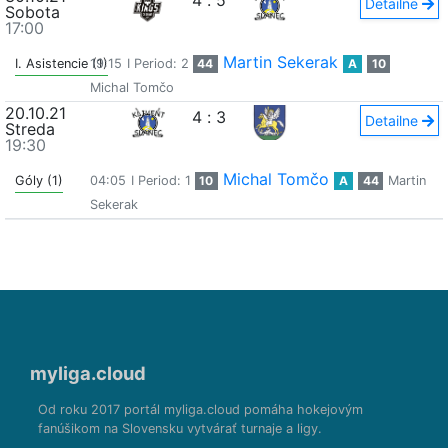
4
:
5
Detailne
Sobota
17:00
Martin Sekerak
I. Asistencie (1)
19:15
I Period: 2
44
A
10
Michal Tomčo
20.10.21
4
:
3
Detailne
Streda
19:30
Michal Tomčo
Góly (1)
04:05
I Period: 1
10
A
44
Martin
Sekerak
myliga.cloud
Od roku 2017 portál myliga.cloud pomáha hokejovým
fanúšikom na Slovensku vytvárať turnaje a ligy.