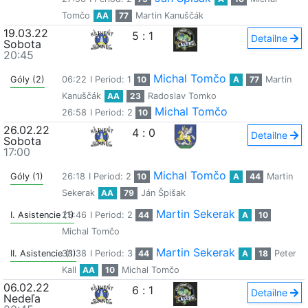
Tomčo
AA
77
Martin Kanuščák
19.03.22
5
:
1
Detailne
Sobota
20:45
Michal Tomčo
Góly (2)
06:22
I Period: 1
10
A
77
Martin
Kanuščák
AA
23
Radoslav Tomko
Michal Tomčo
26:58
I Period: 2
10
26.02.22
4
:
0
Detailne
Sobota
17:00
Michal Tomčo
Góly (1)
26:18
I Period: 2
10
A
44
Martin
Sekerak
AA
79
Ján Špišak
Martin Sekerak
I. Asistencie (1)
25:46
I Period: 2
44
A
10
Michal Tomčo
Martin Sekerak
II. Asistencie (1)
38:38
I Period: 3
44
A
18
Peter
Kall
AA
10
Michal Tomčo
06.02.22
6
:
1
Detailne
Nedeľa