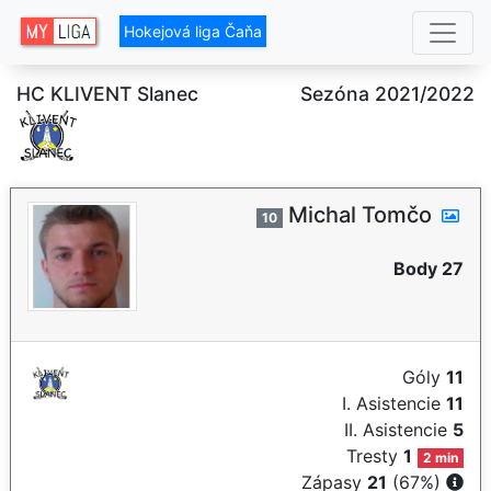
Hokejová liga Čaňa
HC KLIVENT Slanec
Sezóna 2021/2022
Michal Tomčo
10
Body 27
Góly
11
I. Asistencie
11
II. Asistencie
5
Tresty
1
2 min
Zápasy
21
(67%)