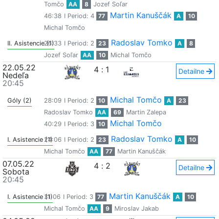
Tomčo
AA
8
Jozef Soľar
Martin Kanuščák
46:38
I Period: 4
77
A
10
Michal Tomčo
Radoslav Tomko
II. Asistencie (1)
26:33
I Period: 2
23
A
8
Jozef Soľar
AA
10
Michal Tomčo
22.05.22
4
:
1
Detailne
Nedeľa
20:45
Michal Tomčo
Góly (2)
28:09
I Period: 2
10
A
23
Radoslav Tomko
AA
69
Martin Zalepa
Michal Tomčo
40:29
I Period: 3
10
Radoslav Tomko
I. Asistencie (1)
24:06
I Period: 2
23
A
10
Michal Tomčo
AA
77
Martin Kanuščák
07.05.22
4
:
2
Detailne
Sobota
20:45
Martin Kanuščák
I. Asistencie (1)
31:06
I Period: 3
77
A
10
Michal Tomčo
AA
9
Miroslav Jakab