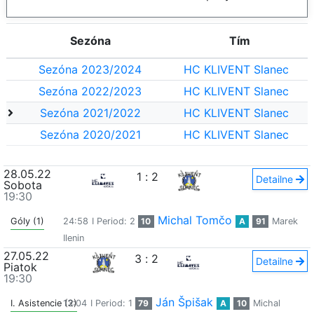
Sezóna
Tím
Sezóna 2023/2024
HC KLIVENT Slanec
Sezóna 2022/2023
HC KLIVENT Slanec
Sezóna 2021/2022
HC KLIVENT Slanec
Sezóna 2020/2021
HC KLIVENT Slanec
28.05.22
1
:
2
Detailne
Sobota
19:30
Michal Tomčo
Góly (1)
24:58
I Period: 2
10
A
91
Marek
Ilenin
27.05.22
3
:
2
Detailne
Piatok
19:30
Ján Špišak
I. Asistencie (2)
13:04
I Period: 1
79
A
10
Michal