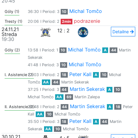
20:45
Michal Tomčo
Góly (1)
36:30
I Period: 3
10
podrazenie
Tresty (1)
20:06
I Period: 2
2min
24.11.21
12
:
2
Detailne
Streda
19:30
Michal Tomčo
Góly (2)
13:58
I Period: 1
10
A
44
Martin
Sekerak
Michal Tomčo
41:48
I Period: 3
10
Peter Kall
I. Asistencie (2)
23:03
I Period: 2
18
A
10
Michal
Tomčo
AA
44
Martin Sekerak
Martin Sekerak
37:25
I Period: 3
44
A
10
Michal Tomčo
AA
69
Martin Zalepa
Martin Sekerak
II. Asistencie (2)
28:48
I Period: 2
44
A
18
Peter
Kall
AA
10
Michal Tomčo
Peter Kall
35:50
I Period: 3
18
A
44
Martin
Sekerak
AA
10
Michal Tomčo
30.10.21