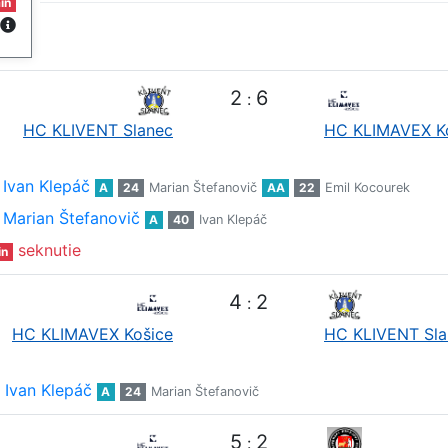
in
2
6
:
HC KLIVENT Slanec
HC KLIMAVEX K
Ivan Klepáč
A
24
Marian Štefanovič
AA
22
Emil Kocourek
Marian Štefanovič
A
40
Ivan Klepáč
seknutie
in
4
2
:
HC KLIMAVEX Košice
HC KLIVENT Sla
Ivan Klepáč
A
24
Marian Štefanovič
5
2
: