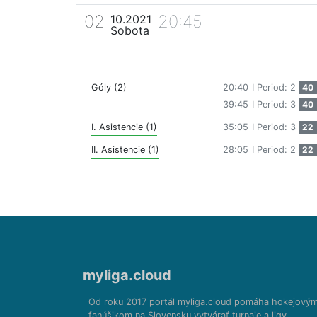
02
20:45
10.2021
Sobota
Góly (2)
20:40
I Period: 2
40
39:45
I Period: 3
40
I. Asistencie (1)
35:05
I Period: 3
22
II. Asistencie (1)
28:05
I Period: 2
22
myliga.cloud
Od roku 2017 portál myliga.cloud pomáha hokejový
fanúšikom na Slovensku vytvárať turnaje a ligy.