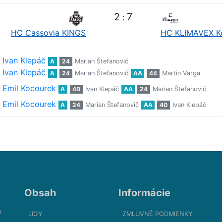
2
7
:
HC Cassovia KINGS
HC KLIMAVEX K
Ivan Klepáč
A
24
Marian Štefanovič
Ivan Klepáč
A
24
Marian Štefanovič
AA
44
Martin Varga
Emil Kocourek
A
40
Ivan Klepáč
AA
24
Marian Štefanovič
Emil Kocourek
A
24
Marian Štefanovič
AA
40
Ivan Klepáč
Obsah
Informácie
m
LIGY
ZMLUVNÉ PODMIENKY