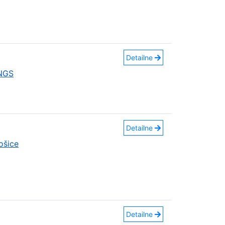
Detailne
INGS
Detailne
ošice
Detailne