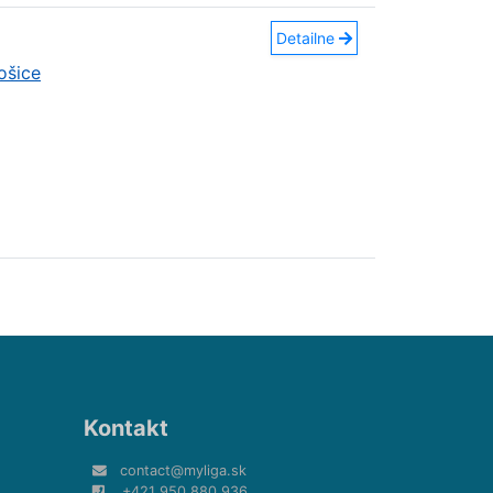
Detailne
ošice
Kontakt
contact@myliga.sk
+421 950 880 936