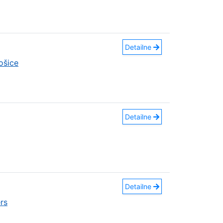
Detailne
ošice
Detailne
Detailne
rs