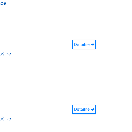
nce
Detailne
ošice
Detailne
ošice