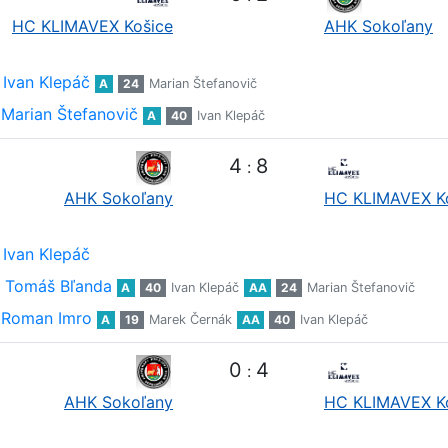
HC KLIMAVEX Košice
AHK Sokoľany
Ivan Klepáč
A
24
Marian Štefanovič
Marian Štefanovič
A
40
Ivan Klepáč
4
8
:
AHK Sokoľany
HC KLIMAVEX K
Ivan Klepáč
Tomáš Bľanda
A
40
Ivan Klepáč
AA
24
Marian Štefanovič
Roman Imro
A
19
Marek Černák
AA
40
Ivan Klepáč
0
4
:
AHK Sokoľany
HC KLIMAVEX K