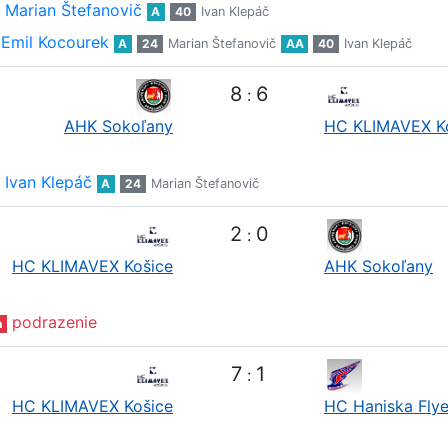
Marian Štefanovič
A
40
Ivan Klepáč
Emil Kocourek
A
24
Marian Štefanovič
AA
40
Ivan Klepáč
8
6
:
AHK Sokoľany
HC KLIMAVEX K
Ivan Klepáč
A
24
Marian Štefanovič
2
0
:
HC KLIMAVEX Košice
AHK Sokoľany
podrazenie
n
7
1
:
HC KLIMAVEX Košice
HC Haniska Flye