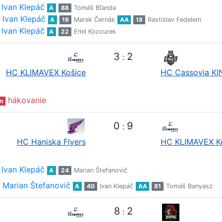
Ivan Klepáč
A
88
Tomáš Bľanda
Ivan Klepáč
A
19
Marek Černák
AA
18
Rastislav Fedelem
Ivan Klepáč
A
22
Emil Kocourek
3
2
:
HC KLIMAVEX Košice
HC Cassovia K
hákovanie
n
0
9
:
HC Haniska Flyers
HC KLIMAVEX K
Ivan Klepáč
A
24
Marian Štefanovič
Marian Štefanovič
A
40
Ivan Klepáč
AA
81
Tomáš Banyasz
8
2
: