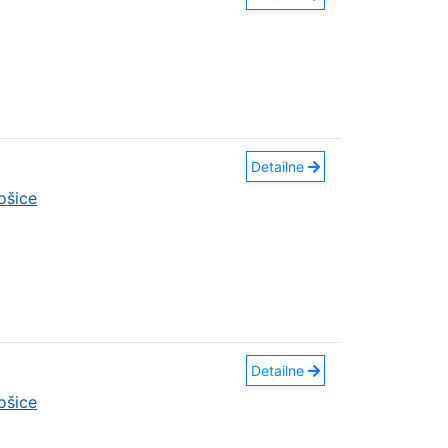
Detailne
ošice
Detailne
ošice