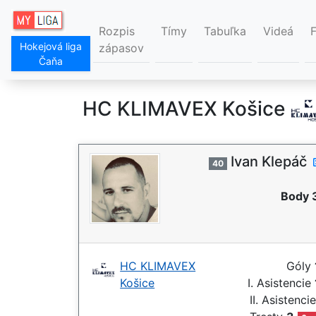
Rozpis
Tímy
Tabuľka
Videá
Hokejová liga
zápasov
Čaňa
HC KLIMAVEX Košice
Ivan Klepáč
40
Body 
HC KLIMAVEX
Góly
Košice
I. Asistencie
II. Asistenci