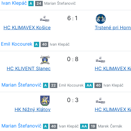
Ivan Klepáč
A
24
Marian Štefanovič
6
1
:
HC KLIMAVEX Košice
Trstené pri Hor
Emil Kocourek
A
40
Ivan Klepáč
0
8
:
HC KLIVENT Slanec
HC KLIMAVEX K
Marian Štefanovič
A
22
Emil Kocourek
AA
40
Ivan Klepáč
0
3
:
HK Nižný Klátov
HC KLIMAVEX K
Marian Štefanovič
A
40
Ivan Klepáč
AA
19
Marek Černák