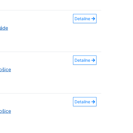
Detailne
náde
Detailne
ošice
Detailne
ošice