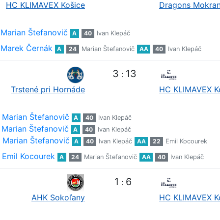
HC KLIMAVEX Košice
Dragons Mokra
Marian Štefanovič
A
40
Ivan Klepáč
Marek Černák
A
24
Marian Štefanovič
AA
40
Ivan Klepáč
3
13
:
Trstené pri Hornáde
HC KLIMAVEX K
Marian Štefanovič
A
40
Ivan Klepáč
Marian Štefanovič
A
40
Ivan Klepáč
Marian Štefanovič
A
40
Ivan Klepáč
AA
22
Emil Kocourek
Emil Kocourek
A
24
Marian Štefanovič
AA
40
Ivan Klepáč
1
6
:
AHK Sokoľany
HC KLIMAVEX K