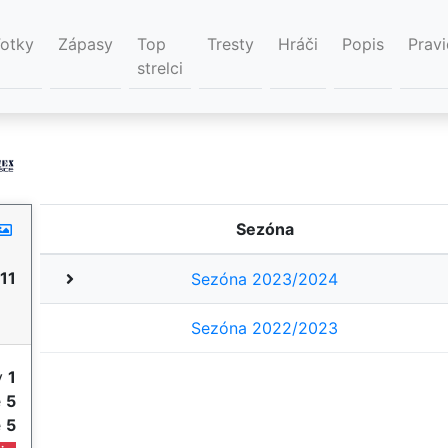
Fotky
Zápasy
Top
Tresty
Hráči
Popis
Pravi
strelci
Sezóna
11
Sezóna 2023/2024
Sezóna 2022/2023
y
1
e
5
e
5