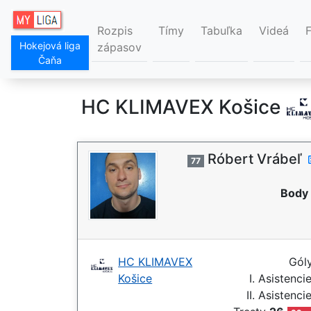
Rozpis
Tímy
Tabuľka
Videá
Hokejová liga
zápasov
Čaňa
HC KLIMAVEX Košice
Róbert Vrábeľ
77
Body 
HC KLIMAVEX
Gól
Košice
I. Asistenci
II. Asistenci