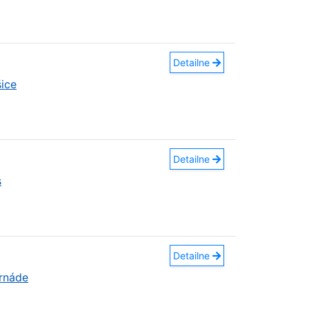
Detailne
ice
Detailne
s
Detailne
ornáde