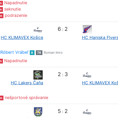
Napadnutie
n
seknutie
n
podrazenie
in
6
2
:
HC KLIMAVEX Košice
HC Haniska Flyer
Róbert Vrábeľ
A
78
Roman Imro
Napadnutie
n
2
3
:
HC Lakers Čaňa
HC KLIMAVEX Koš
nešportové správanie
in
5
2
: