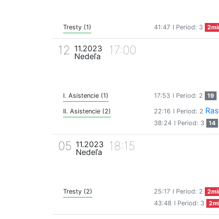
Tresty (1)
41:47
I Period: 3
2mi
12
17:00
11.2023
Nedeľa
I. Asistencie (1)
17:53
I Period: 2
19
Ras
II. Asistencie (2)
22:16
I Period: 2
38:24
I Period: 3
14
05
18:15
11.2023
Nedeľa
Tresty (2)
25:17
I Period: 2
2mi
43:48
I Period: 3
2m