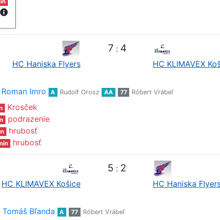
in
7
4
:
HC Haniska Flyers
HC KLIMAVEX Koš
Roman Imro
A
Rudolf Orosz
AA
77
Róbert Vrábeľ
Krosček
n
podrazenie
n
hrubosť
in
hrubosť
min
5
2
:
HC KLIMAVEX Košice
HC Haniska Flyer
Tomáš Bľanda
A
77
Róbert Vrábeľ