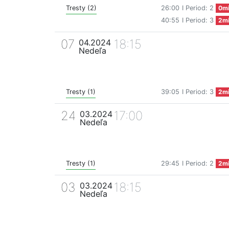
Tresty (2)
26:00
I Period: 2
0m
40:55
I Period: 3
2m
07
18:15
04.2024
Nedeľa
Tresty (1)
39:05
I Period: 3
2m
24
17:00
03.2024
Nedeľa
Tresty (1)
29:45
I Period: 2
2m
03
18:15
03.2024
Nedeľa