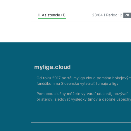
II. Asistencie (1)
23:04
I Period: 2
78
myliga.cloud
Od roku 2017 portál myliga.cloud pomáha hokejový
fanúšikom na Slovensku vytvárať turnaje a ligy.
Pomocou služby môžete vytvárať udalosti, pozývať
priateľov, sledovať výsledky tímov a osobné úspechy