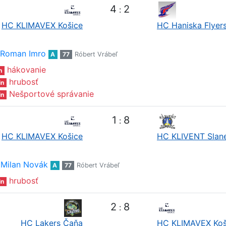
4
2
:
HC KLIMAVEX Košice
HC Haniska Flyer
Roman Imro
A
77
Róbert Vrábeľ
hákovanie
n
hrubosť
in
Nešportové správanie
in
1
8
:
HC KLIMAVEX Košice
HC KLIVENT Slan
Milan Novák
A
77
Róbert Vrábeľ
hrubosť
in
2
8
:
HC Lakers Čaňa
HC KLIMAVEX Koš