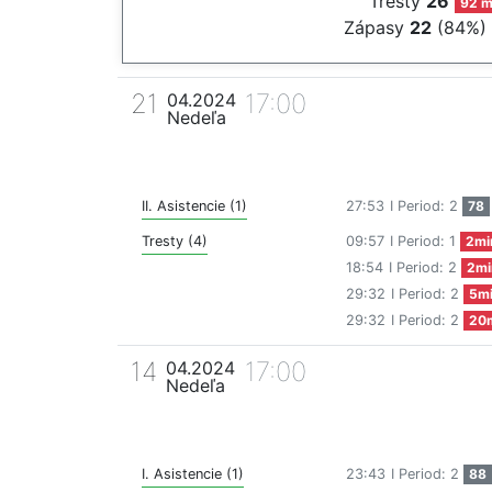
Tresty
26
92 m
Zápasy
22
(84%)
21
17:00
04.2024
Nedeľa
II. Asistencie (1)
27:53
I Period: 2
78
Tresty (4)
09:57
I Period: 1
2mi
18:54
I Period: 2
2mi
29:32
I Period: 2
5m
29:32
I Period: 2
20
14
17:00
04.2024
Nedeľa
I. Asistencie (1)
23:43
I Period: 2
88