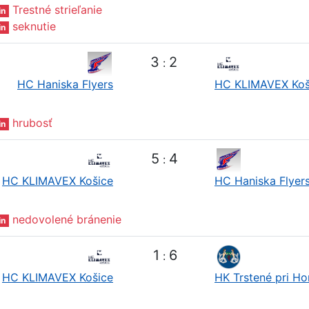
Trestné strieľanie
in
seknutie
in
3
2
:
HC Haniska Flyers
HC KLIMAVEX Koš
hrubosť
in
5
4
:
HC KLIMAVEX Košice
HC Haniska Flyer
nedovolené bránenie
in
1
6
:
HC KLIMAVEX Košice
HK Trstené pri H