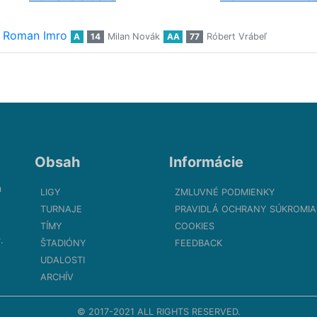
Roman Imro
A
14
Milan Novák
AA
77
Róbert Vrábeľ
Obsah
Informácie
m
LIGY
ZMLUVNÉ PODMIENKY
TURNAJE
PRAVIDLÁ OCHRANY SÚKROMIA
TÍMY
COOKIES
.
ŠTADIÓNY
FEEDBACK
UDALOSTI
ARCHÍV
© 2017-2021 ALL RIGHTS RESERVED.