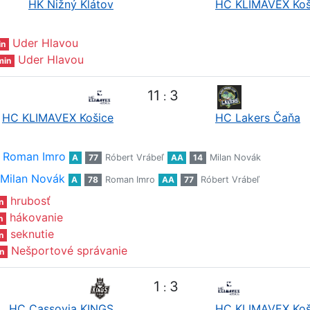
HK Nižný Klátov
HC KLIMAVEX Koš
Uder Hlavou
in
Uder Hlavou
min
11
3
:
HC KLIMAVEX Košice
HC Lakers Čaňa
Roman Imro
A
77
Róbert Vrábeľ
AA
14
Milan Novák
Milan Novák
A
78
Roman Imro
AA
77
Róbert Vrábeľ
hrubosť
n
hákovanie
n
seknutie
n
Nešportové správanie
n
1
3
:
HC Cassovia KINGS
HC KLIMAVEX Koš