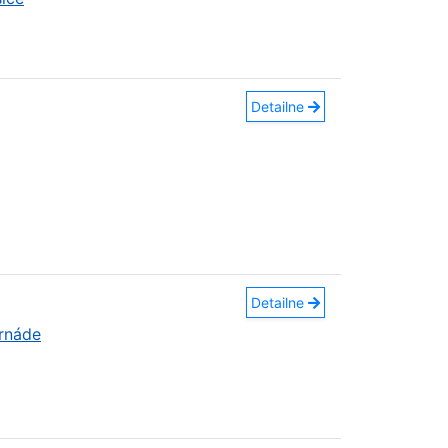
Detailne
Detailne
ornáde