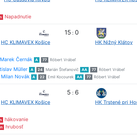
Napadnutie
n
15
0
:
HC KLIMAVEX Košice
HK Nižný Klátov
Marek Černák
A
77
Róbert Vrábeľ
tislav Müller
A
24
Marián Štefanovič
AA
77
Róbert Vrábeľ
Milan Novák
A
22
Emil Kocourek
AA
77
Róbert Vrábeľ
5
6
:
HC KLIMAVEX Košice
HK Trstené pri H
hákovanie
n
hrubosť
in