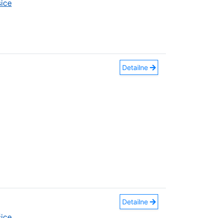
ice
Detailne
Detailne
ice