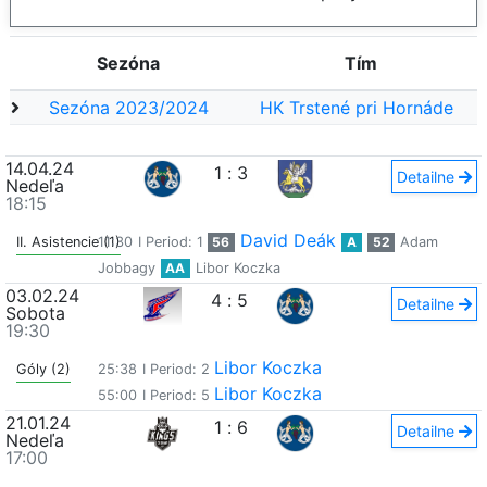
Sezóna
Tím
Sezóna 2023/2024
HK Trstené pri Hornáde
14.04.24
1
:
3
Detailne
Nedeľa
18:15
David Deák
II. Asistencie (1)
11:30
I Period: 1
56
A
52
Adam
Jobbagy
AA
Libor Koczka
03.02.24
4
:
5
Detailne
Sobota
19:30
Libor Koczka
Góly (2)
25:38
I Period: 2
Libor Koczka
55:00
I Period: 5
21.01.24
1
:
6
Detailne
Nedeľa
17:00