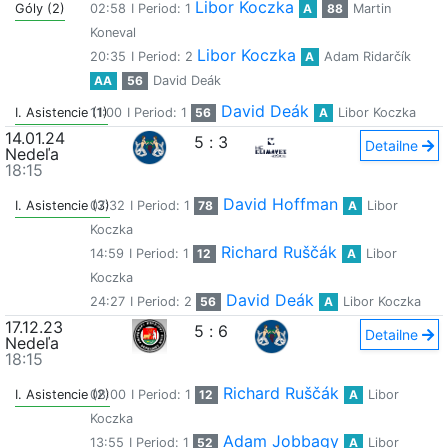
Libor Koczka
Góly (2)
02:58
I Period: 1
A
88
Martin
Koneval
Libor Koczka
20:35
I Period: 2
A
Adam Ridarčík
AA
56
David Deák
David Deák
I. Asistencie (1)
11:00
I Period: 1
56
A
Libor Koczka
14.01.24
5
:
3
Detailne
Nedeľa
18:15
David Hoffman
I. Asistencie (3)
07:32
I Period: 1
78
A
Libor
Koczka
Richard Ruščák
14:59
I Period: 1
12
A
Libor
Koczka
David Deák
24:27
I Period: 2
56
A
Libor Koczka
17.12.23
5
:
6
Detailne
Nedeľa
18:15
Richard Ruščák
I. Asistencie (2)
08:00
I Period: 1
12
A
Libor
Koczka
Adam Jobbagy
13:55
I Period: 1
52
A
Libor