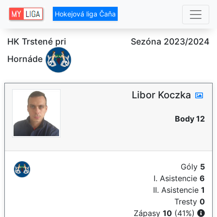
Hokejová liga Čaňa
HK Trstené pri
Sezóna 2023/2024
Hornáde
Libor Koczka
Body 12
Góly
5
I. Asistencie
6
II. Asistencie
1
Tresty
0
Zápasy
10
(41%)