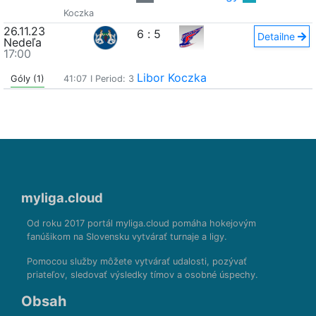
Koczka
26.11.23
6
:
5
Detailne
Nedeľa
17:00
Libor Koczka
Góly (1)
41:07
I Period: 3
myliga.cloud
Od roku 2017 portál myliga.cloud pomáha hokejovým
fanúšikom na Slovensku vytvárať turnaje a ligy.
Pomocou služby môžete vytvárať udalosti, pozývať
priateľov, sledovať výsledky tímov a osobné úspechy.
Obsah