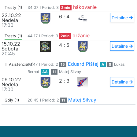
hákovanie
Tresty (1)
34:07
I Period: 3
2min
23.10.22
6
:
4
Detailne
Nedeľa
17:00
držanie
Tresty (1)
44:17
I Period: 3
2min
15.10.22
4
:
5
Detailne
Sobota
20:45
Eduard Pištej
II. Asistencie (1)
18:47
I Period: 2
15
A
8
Lukáš
Bernát
AA
11
Matej Silvay
09.10.22
2
:
3
Detailne
Nedeľa
17:00
Matej Silvay
Góly (1)
20:45
I Period: 2
11