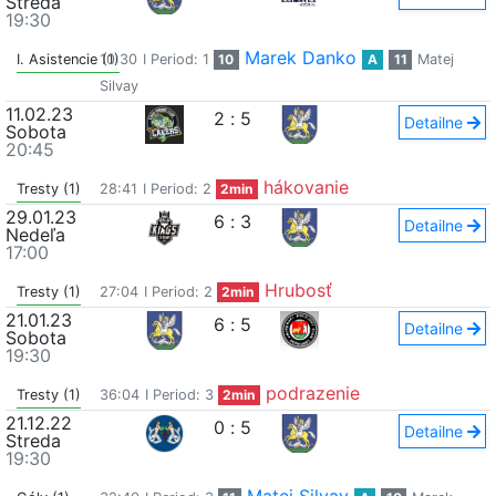
Streda
19:30
Marek Danko
I. Asistencie (1)
10:30
I Period: 1
10
A
11
Matej
Silvay
11.02.23
2
:
5
Detailne
Sobota
20:45
hákovanie
Tresty (1)
28:41
I Period: 2
2min
29.01.23
6
:
3
Detailne
Nedeľa
17:00
Hrubosť
Tresty (1)
27:04
I Period: 2
2min
21.01.23
6
:
5
Detailne
Sobota
19:30
podrazenie
Tresty (1)
36:04
I Period: 3
2min
21.12.22
0
:
5
Detailne
Streda
19:30