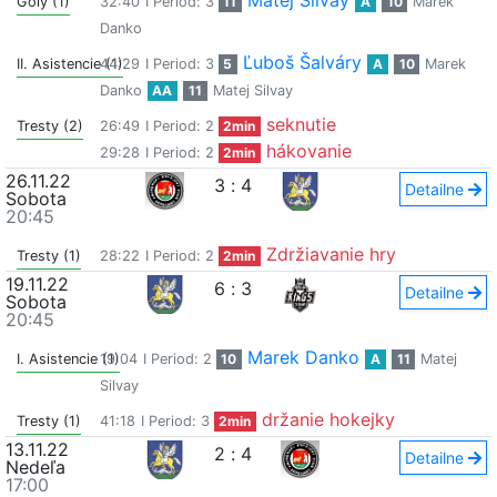
Matej Silvay
Góly (1)
32:40
I Period: 3
11
A
10
Marek
Danko
Ľuboš Šalváry
II. Asistencie (1)
44:29
I Period: 3
5
A
10
Marek
Danko
AA
11
Matej Silvay
seknutie
Tresty (2)
26:49
I Period: 2
2min
hákovanie
29:28
I Period: 2
2min
26.11.22
3
:
4
Detailne
Sobota
20:45
Zdržiavanie hry
Tresty (1)
28:22
I Period: 2
2min
19.11.22
6
:
3
Detailne
Sobota
20:45
Marek Danko
I. Asistencie (1)
19:04
I Period: 2
10
A
11
Matej
Silvay
držanie hokejky
Tresty (1)
41:18
I Period: 3
2min
13.11.22
2
:
4
Detailne
Nedeľa
17:00