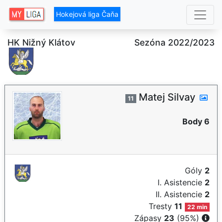
Hokejová liga Čaňa
HK Nižný Klátov
Sezóna 2022/2023
Matej Silvay
11
Body 6
Góly
2
I. Asistencie
2
II. Asistencie
2
Tresty
11
22 min
Zápasy
23
(95%)