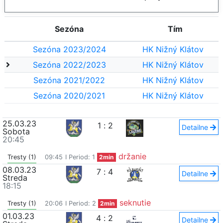
Sezóna
Tím
Sezóna 2023/2024
HK Nižný Klátov
Sezóna 2022/2023
HK Nižný Klátov
Sezóna 2021/2022
HK Nižný Klátov
Sezóna 2020/2021
HK Nižný Klátov
25.03.23
1
:
2
Detailne
Sobota
20:45
držanie
Tresty (1)
09:45
I Period: 1
2min
08.03.23
7
:
4
Detailne
Streda
18:15
seknutie
Tresty (1)
20:06
I Period: 2
2min
01.03.23
4
:
2
Detailne