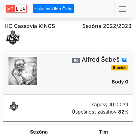
Hokejová liga Čaňa
HC Cassovia KINGS
Sezóna 2022/2023
Alfréd Šebeš
66
Brankár
Body 0
Zápasy
3
(100%)
Úspešnost zásahov
82
%
Sezóna
Tím