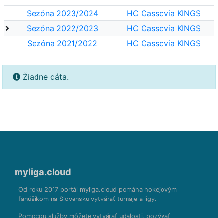
Sezóna 2023/2024
HC Cassovia KINGS
Sezóna 2022/2023
HC Cassovia KINGS
Sezóna 2021/2022
HC Cassovia KINGS
Žiadne dáta.
myliga.cloud
Od roku 2017 portál myliga.cloud pomáha hokejovým
fanúšikom na Slovensku vytvárať turnaje a ligy.
Pomocou služby môžete vytvárať udalosti, pozývať