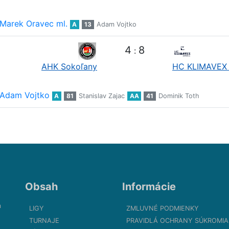
Marek Oravec ml.
A
13
Adam Vojtko
4
8
:
AHK Sokoľany
HC KLIMAVEX 
Adam Vojtko
A
81
Stanislav Zajac
AA
41
Dominik Toth
Obsah
Informácie
m
LIGY
ZMLUVNÉ PODMIENKY
TURNAJE
PRAVIDLÁ OCHRANY SÚKROMIA