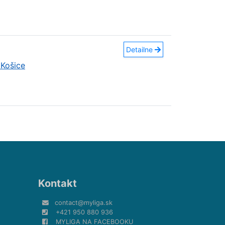
Detailne
Košice
Kontakt
contact@myliga.sk
+421 950 880 936
MYLIGA NA FACEBOOKU