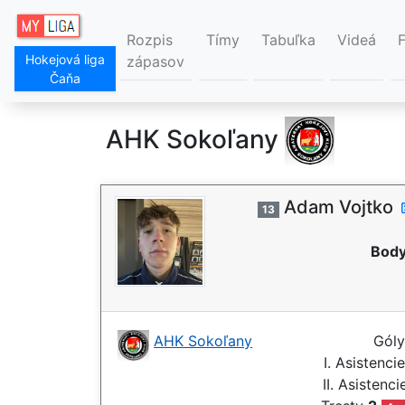
Rozpis
Tímy
Tabuľka
Videá
Hokejová liga
zápasov
Čaňa
AHK Sokoľany
Adam Vojtko
13
Body
AHK Sokoľany
Gól
I. Asistenci
II. Asistenc