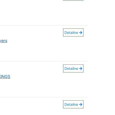
Detailne
yers
Detailne
KINGS
Detailne