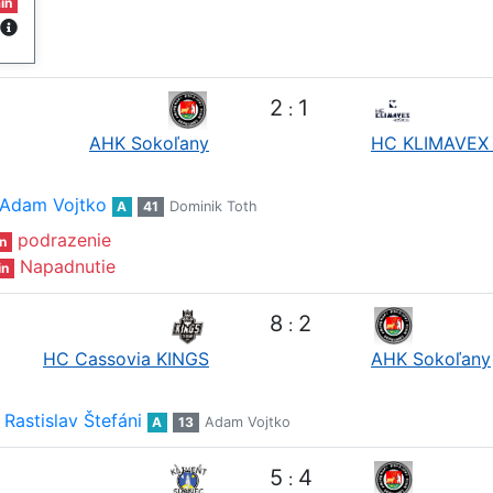
in
2
1
:
AHK Sokoľany
HC KLIMAVEX 
Adam Vojtko
A
41
Dominik Toth
podrazenie
n
Napadnutie
in
8
2
:
HC Cassovia KINGS
AHK Sokoľany
Rastislav Štefáni
A
13
Adam Vojtko
5
4
: