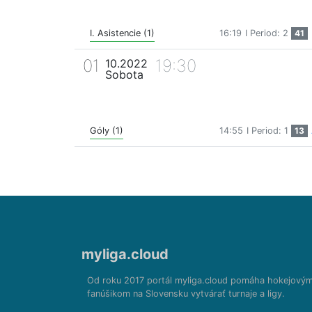
I. Asistencie (1)
16:19
I Period: 2
41
01
19:30
10.2022
Sobota
Góly (1)
14:55
I Period: 1
13
myliga.cloud
Od roku 2017 portál myliga.cloud pomáha hokejový
fanúšikom na Slovensku vytvárať turnaje a ligy.