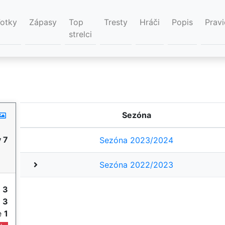
Fotky
Zápasy
Top
Tresty
Hráči
Popis
Pravi
strelci
Sezóna
 7
Sezóna 2023/2024
Sezóna 2022/2023
y
3
e
3
ie
1