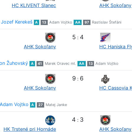
HC KLIVENT Slanec
AHK Sokoľany
Jozef Kerekeš
A
13
Adam Vojtko
AA
97
Rastislav Štefáni
5
4
:
AHK Sokoľany
HC Haniska Fl
on Žuhovský
A
41
Marek Oravec ml.
AA
13
Adam Vojtko
9
6
:
AHK Sokoľany
HC Cassovia 
Adam Vojtko
A
27
Matej Janke
4
3
:
HK Trstené pri Hornáde
AHK Sokoľany