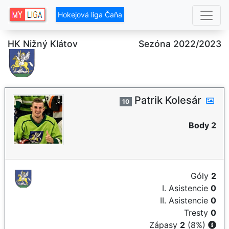
Hokejová liga Čaňa
HK Nižný Klátov
Sezóna 2022/2023
Patrik Kolesár
10
Body 2
Góly
2
I. Asistencie
0
II. Asistencie
0
Tresty
0
Zápasy
2
(8%)