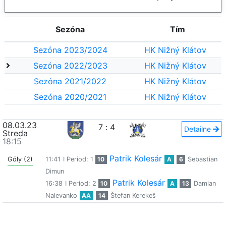
Sezóna
Tím
Sezóna 2023/2024
HK Nižný Klátov
Sezóna 2022/2023
HK Nižný Klátov
Sezóna 2021/2022
HK Nižný Klátov
Sezóna 2020/2021
HK Nižný Klátov
08.03.23
7
:
4
Detailne
Streda
18:15
Patrik Kolesár
Góly (2)
11:41
I Period: 1
10
A
6
Sebastian
Dimun
Patrik Kolesár
16:38
I Period: 2
10
A
13
Damian
Nalevanko
AA
14
Štefan Kerekeš