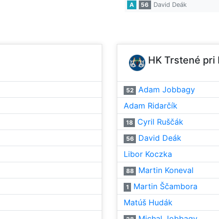
A
56
David Deák
HK Trstené pri
Adam Jobbagy
52
Adam Ridarčík
Cyril Ruščák
18
David Deák
56
Libor Koczka
Martin Koneval
88
Martin Ščambora
1
Matúš Hudák
Michal Jobbagy