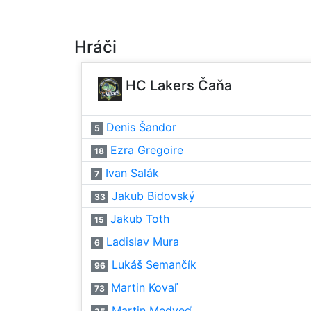
Hráči
HC Lakers Čaňa
Denis Šandor
5
Ezra Gregoire
18
Ivan Salák
7
Jakub Bidovský
33
Jakub Toth
15
Ladislav Mura
6
Lukáš Semančík
96
Martin Kovaľ
73
Martin Medveď