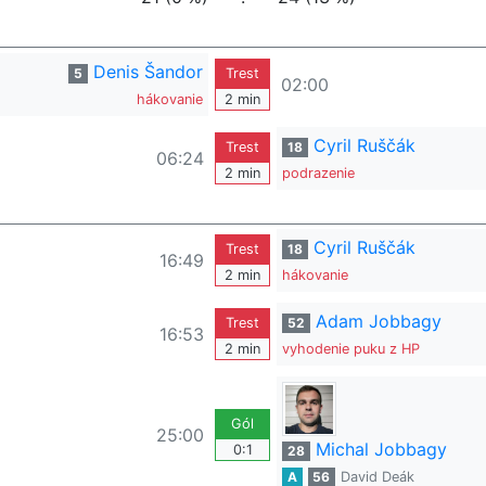
Denis Šandor
5
Trest
02:00
hákovanie
2 min
Cyril Ruščák
Trest
18
06:24
2 min
podrazenie
Cyril Ruščák
Trest
18
16:49
2 min
hákovanie
Adam Jobbagy
Trest
52
16:53
2 min
vyhodenie puku z HP
Gól
25:00
Michal Jobbagy
0:1
28
A
56
David Deák