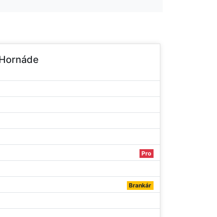
 Hornáde
Pro
Brankár