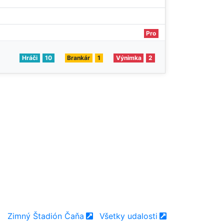
Pro
Hráči
10
Brankár
1
Výnimka
2
Zimný Štadión Čaňa
Všetky udalosti