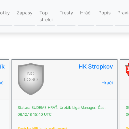
Fotky
Zápasy
Top
Tresty
Hráči
Popis
Pravi
strelci
ík
HK Stropkov
či
Hráči
Status:
BUDEME HRAŤ.
Urobil: Liga Manager.
Čas:
S
06.12.18 15:40 UTC
0
Súpiska NIE je aktualizovaná.
S