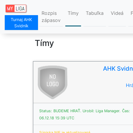
Rozpis
Tímy
Tabuľka
Videá
Turnaj AHK
zápasov
Svidník
Tímy
AHK Svidn
Hrá
Status:
BUDEME HRAŤ.
Urobil: Liga Manager.
Čas:
06.12.18 15:39 UTC
Súpiska NIE je aktualizovaná.