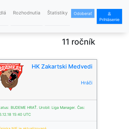
dlá
Rozhodnutia
Štatistiky
Odoberať
Prihlásenie
11 ročník
HK Zakartskі Medvedi
Hráči
tatus:
BUDEME HRAŤ.
Urobil: Liga Manager.
Čas:
6.12.18 15:40 UTC
úpiska NIE je aktualizovaná.