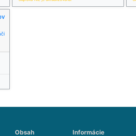
ov
či
Obsah
Informácie