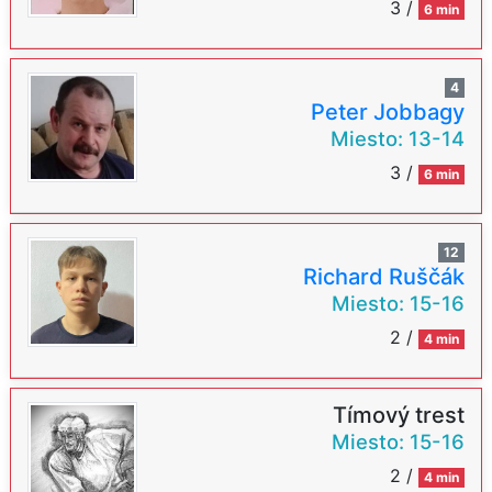
3 /
6 min
4
Peter Jobbagy
Miesto:
13-14
3 /
6 min
12
Richard Ruščák
Miesto:
15-16
2 /
4 min
Tímový trest
Miesto:
15-16
2 /
4 min