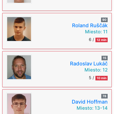
90
Roland Ruščák
Miesto:
11
6 /
12 min
15
Radoslav Lukáč
Miesto:
12
5 /
10 min
78
David Hoffman
Miesto:
13-14