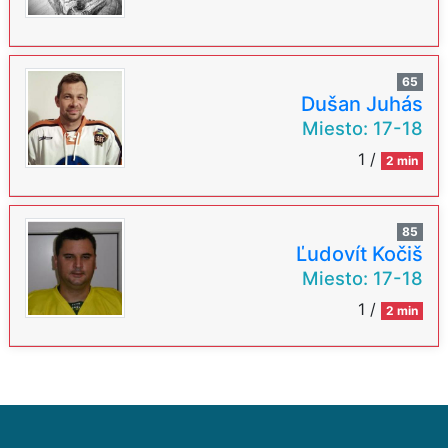
65
Dušan Juhás
Miesto:
17-18
1 /
2 min
85
Ľudovít Kočiš
Miesto:
17-18
1 /
2 min