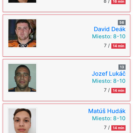
8 /
16 min
56
David Deák
Miesto:
8-10
7 /
14 min
13
Jozef Lukáč
Miesto:
8-10
7 /
14 min
Matúš Hudák
Miesto:
8-10
7 /
14 min