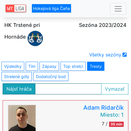
Hokejová liga Čaňa
HK Trstené pri
Sezóna 2023/2024
Hornáde
Všetky sezóny
Výsledky
Tím
Zápasy
Top strelci
Tresty
Strelené góly
Dodatočný bod
Nájsť hráča
Vymazať
Adam Ridarčík
Miesto:
1
7 /
35 min