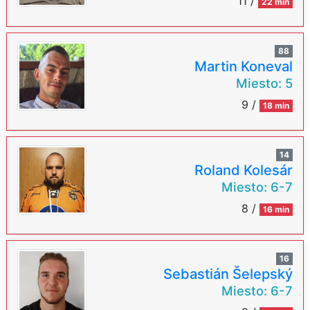
11 /
22 min
88
Martin Koneval
Miesto:
5
9 /
18 min
14
Roland Kolesár
Miesto:
6-7
8 /
16 min
16
Sebastián Šelepský
Miesto:
6-7