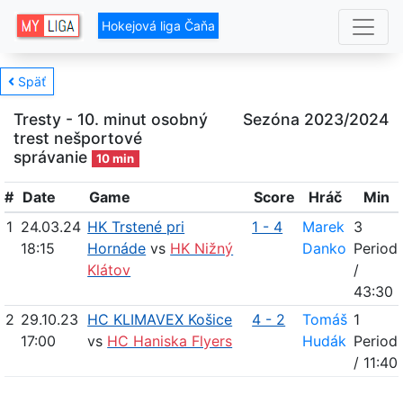
Hokejová liga Čaňa
Späť
Tresty - 10. minut osobný
Sezóna 2023/2024
trest nešportové
správanie
10 min
#
Date
Game
Score
Hráč
Min
1
24.03.24
HK Trstené pri
1 - 4
Marek
3
18:15
Hornáde
vs
HK Nižný
Danko
Period
Klátov
/
43:30
2
29.10.23
HC KLIMAVEX Košice
4 - 2
Tomáš
1
17:00
vs
HC Haniska Flyers
Hudák
Period
/ 11:40