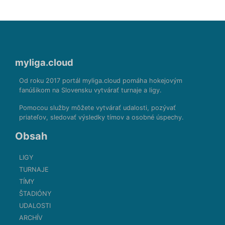
myliga.cloud
Od roku 2017 portál myliga.cloud pomáha hokejovým
fanúšikom na Slovensku vytvárať turnaje a ligy.
Pomocou služby môžete vytvárať udalosti, pozývať
priateľov, sledovať výsledky tímov a osobné úspechy.
Obsah
LIGY
TURNAJE
TÍMY
ŠTADIÓNY
UDALOSTI
ARCHÍV