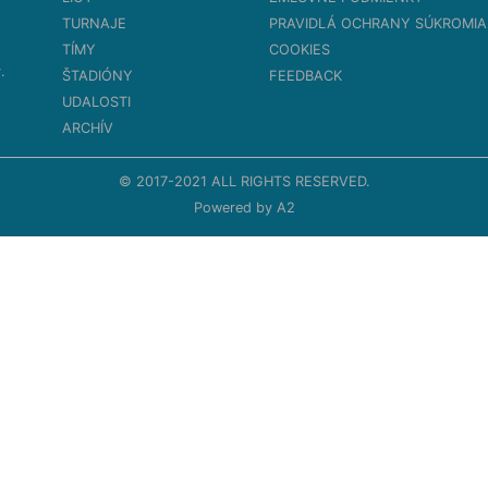
TURNAJE
PRAVIDLÁ OCHRANY SÚKROMIA
TÍMY
COOKIES
.
ŠTADIÓNY
FEEDBACK
UDALOSTI
ARCHÍV
© 2017-2021 ALL RIGHTS RESERVED.
Powered by
A2