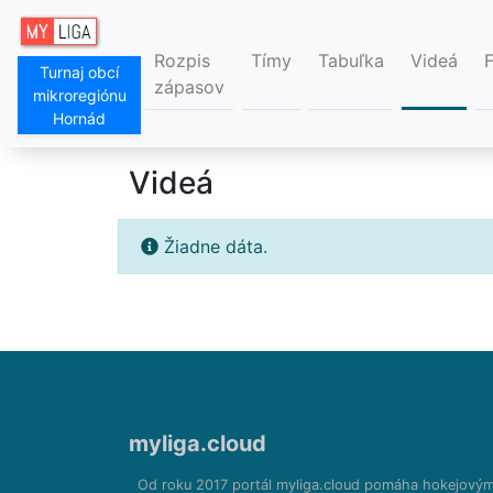
Rozpis
Tímy
Tabuľka
Videá
Turnaj obcí
zápasov
mikroregiónu
Hornád
Videá
Žiadne dáta.
myliga.cloud
Od roku 2017 portál myliga.cloud pomáha hokejový