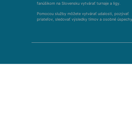
fanúšikom na Slovensku vytvárať turnaje a ligy.
Pomocou služby môžete vytvárať udalosti, pozývať
priateľov, sledovať výsledky tímov a osobné úspechy