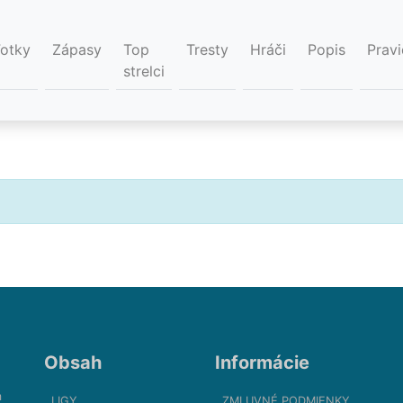
Fotky
Zápasy
Top
Tresty
Hráči
Popis
Pravi
strelci
Obsah
Informácie
m
LIGY
ZMLUVNÉ PODMIENKY