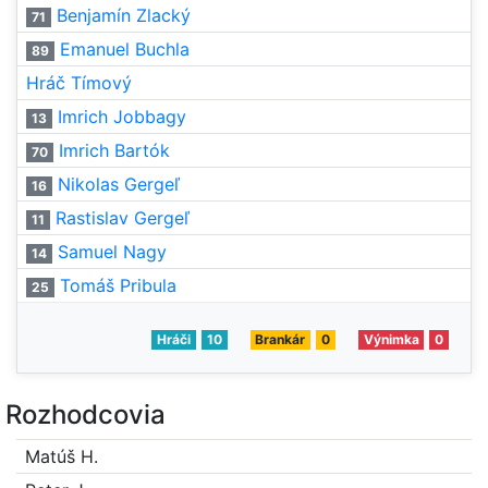
Benjamín Zlacký
71
Emanuel Buchla
89
Hráč Tímový
Imrich Jobbagy
13
Imrich Bartók
70
Nikolas Gergeľ
16
Rastislav Gergeľ
11
Samuel Nagy
14
Tomáš Pribula
25
Hráči
10
Brankár
0
Výnimka
0
Rozhodcovia
Matúš H.