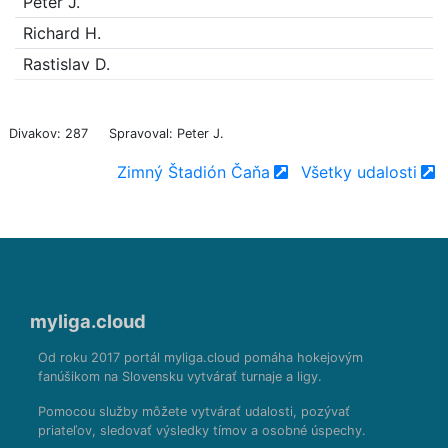
Peter J.
Richard H.
Rastislav D.
Divakov: 287
Spravoval: Peter J.
Zimný Štadión Čaňa
Všetky udalosti
myliga.cloud
Od roku 2017 portál myliga.cloud pomáha hokejovým
fanúšikom na Slovensku vytvárať turnaje a ligy.
Pomocou služby môžete vytvárať udalosti, pozývať
priateľov, sledovať výsledky tímov a osobné úspechy.