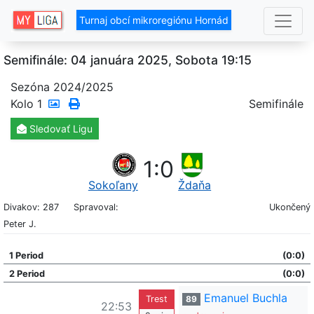
Turnaj obcí mikroregiónu Hornád
Semifinále: 04 januára 2025, Sobota 19:15
Sezóna 2024/2025
Kolo
1
Semifinále
Sledovať
Ligu
1
:
0
Sokoľany
Ždaňa
Divakov: 287
Spravoval:
Ukončený
Peter J.
1 Period
(0:0)
2 Period
(0:0)
Emanuel Buchla
Trest
89
22:53