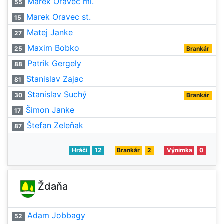
Marek Oravec ml.
55
Marek Oravec st.
15
Matej Janke
27
Maxim Bobko
25
Brankár
Patrik Gergely
88
Stanislav Zajac
81
Stanislav Suchý
30
Brankár
Šimon Janke
17
Štefan Zeleňak
87
Hráči
12
Brankár
2
Výnimka
0
Ždaňa
Adam Jobbagy
52