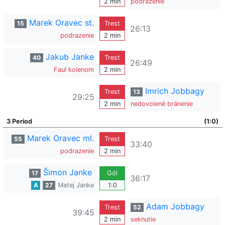
2 min
podrazenie
Marek Oravec st.
15
Trest
26:13
podrazenie
2 min
Jakub Janke
40
Trest
26:49
Faul kolenom
2 min
Imrich Jobbagy
Trest
13
29:25
2 min
nedovolené bránenie
3 Period
(1:0)
Marek Oravec ml.
55
Trest
33:40
podrazenie
2 min
Šimon Janke
17
Gól
36:17
A
27
Matej Janke
1:0
Adam Jobbagy
Trest
52
39:45
2 min
seknutie