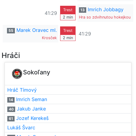
Imrich Jobbagy
Trest
13
41:29
2 min
Hra so zdvihnutou hokejkou
Marek Oravec ml.
55
Trest
41:29
Krosček
2 min
Hráči
Sokoľany
Hráč Tímový
Imrich Seman
14
Jakub Janke
40
Jozef Kerekeš
61
Lukáš Švarc